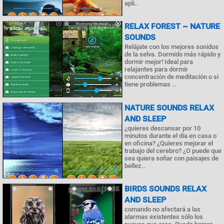
apli..
RELAX FOREST ~ NATURE
SOUNDS
Relájate con los mejores sonidos
de la selva. Dormido más rápido y
dormir mejor! Ideal para
relajantes para dormir
concentración de meditación o si
tiene problemas ..
NATURE SOUNDS RELAX
AND SLEEP
¿quieres descansar por 10
minutos durante el día en casa o
en oficina? ¿Quieres mejorar el
trabajo del cerebro? ¿O puede que
sea quiera soñar con paisajes de
bellez..
BIRDS SOUNDS RELAX
AND SLEEP
comando no afectará a las
alarmas existentes sólo los