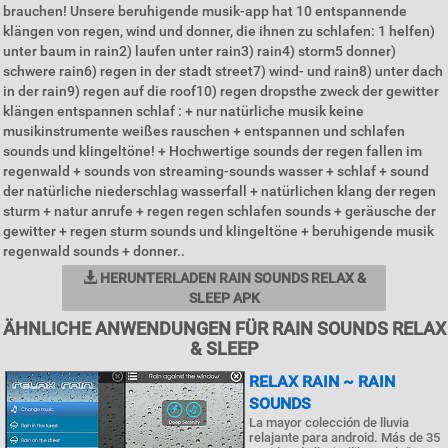
brauchen! Unsere beruhigende musik-app hat 10 entspannende
klängen von regen, wind und donner, die ihnen zu schlafen: 1 helfen)
unter baum in rain2) laufen unter rain3) rain4) storm5 donner)
schwere rain6) regen in der stadt street7) wind- und rain8) unter dach
in der rain9) regen auf die roof10) regen dropsthe zweck der gewitter
klängen entspannen schlaf : + nur natürliche musik keine
musikinstrumente weißes rauschen + entspannen und schlafen
sounds und klingeltöne! + Hochwertige sounds der regen fallen im
regenwald + sounds von streaming-sounds wasser + schlaf + sound
der natürliche niederschlag wasserfall + natürlichen klang der regen
sturm + natur anrufe + regen regen schlafen sounds + geräusche der
gewitter + regen sturm sounds und klingeltöne + beruhigende musik
regenwald sounds + donner..
HERUNTERLADEN RAIN SOUNDS RELAX &
SLEEP APK
ÄHNLICHE ANWENDUNGEN FÜR RAIN SOUNDS RELAX
& SLEEP
RELAX RAIN ~ RAIN
SOUNDS
La mayor colección de lluvia
relajante para android. Más de 35