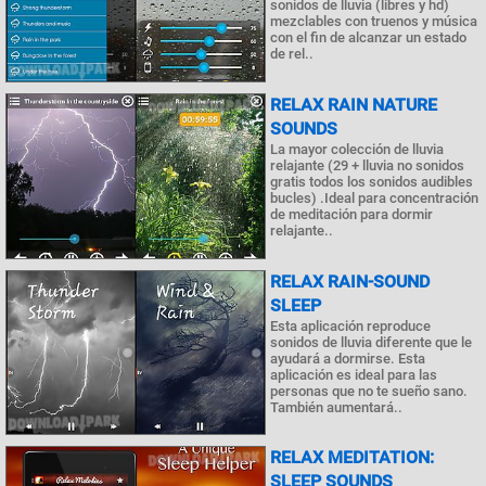
sonidos de lluvia (libres y hd)
mezclables con truenos y música
con el fin de alcanzar un estado
de rel..
RELAX RAIN NATURE
SOUNDS
La mayor colección de lluvia
relajante (29 + lluvia no sonidos
gratis todos los sonidos audibles
bucles) .Ideal para concentración
de meditación para dormir
relajante..
RELAX RAIN-SOUND
SLEEP
Esta aplicación reproduce
sonidos de lluvia diferente que le
ayudará a dormirse. Esta
aplicación es ideal para las
personas que no te sueño sano.
También aumentará..
RELAX MEDITATION:
SLEEP SOUNDS