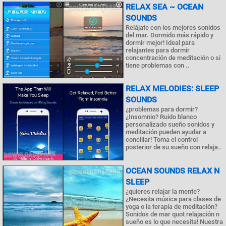
RELAX SEA ~ OCEAN
SOUNDS
Relájate con los mejores sonidos
del mar. Dormido más rápido y
dormir mejor! Ideal para
relajantes para dormir
concentración de meditación o si
tiene problemas con ..
RELAX MELODIES: SLEEP
SOUNDS
¿problemas para dormir?
¿Insomnio? Ruido blanco
personalizado sueño sonidos y
meditación pueden ayudar a
conciliar! Toma el control
posterior de su sueño con relaja..
OCEAN SOUNDS RELAX N
SLEEP
¿quieres relajar la mente?
¿Necesita música para clases de
yoga o la terapia de meditación?
Sonidos de mar quot relajación n
sueño es lo que necesita! Nuestra