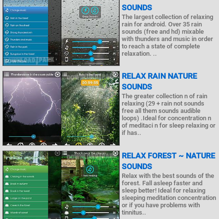
SOUNDS
The largest collection of relaxing
rain for android. Over 35 rain
sounds (free and hd) mixable
with thunders and music in order
to reach a state of complete
relaxation. ..
RELAX RAIN NATURE
SOUNDS
The greater collection n of rain
relaxing (29 + rain not sounds
free all them sounds audible
loops) .Ideal for concentration n
of meditaci n for sleep relaxing or
if has..
RELAX FOREST ~ NATURE
SOUNDS
Relax with the best sounds of the
forest. Fall asleep faster and
sleep better! Ideal for relaxing
sleeping meditation concentration
or if you have problems with
tinnitus..