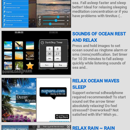
sea. Fall asleep faster and sleep
better! Ideal for relaxing sleeping
meditation concentration or if you
have problems with tinnitus (..
SOUNDS OF OCEAN REST
AND RELAX
Press and hold images to set
ocean sound as ringtone alarm or
sms (mms)notification. Set timer
for 10 20 minutes to fall asleep
quickly while listening sounds of
sea and..
RELAX OCEAN WAVES
SLEEP
Support external sdheadphone
required recommended! To start
sound set the arrow timer
absolutely relaxing! Do feel
stressed? Overworked? Not
satisfied with life? Wish yo..
RELAX RAIN ~ RAIN