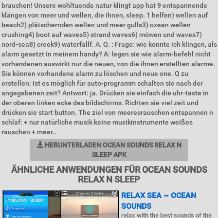
brauchen! Unsere wohltuende natur klingt app hat 9 entspannende
klängen von meer und wellen, die ihnen, sleep. 1 helfen) wellen auf
beach2) plätschernden wellen und meer gulls3) ozean wellen
crushing4) boot auf waves5) strand waves6) möwen und waves7)
nord-sea8) creek9) waterfallf. A. Q. : Frage: wie konnte ich klingen, als
alarm gesetzt in meinem handy? A: legen sie wie alarm-befehl nicht
vorhandenen auswirkt nur die neuen, von die ihnen erstellten alarme.
Sie können vorhandene alarm zu löschen und neue one. Q zu
erstellen: ist es möglich für auto-programm schalten sie nach der
angegebenen zeit? Antwort: ja. Drücken sie einfach die uhr-taste in
der oberen linken ecke des bildschirms. Richten sie viel zeit und
drücken sie start button. The ziel von meeresrauschen entspannen n
schlaf: + nur natürliche musik keine musikinstrumente weißes
rauschen + meer..
HERUNTERLADEN OCEAN SOUNDS RELAX N
SLEEP APK
ÄHNLICHE ANWENDUNGEN FÜR OCEAN SOUNDS
RELAX N SLEEP
RELAX SEA ~ OCEAN
SOUNDS
relax with the best sounds of the