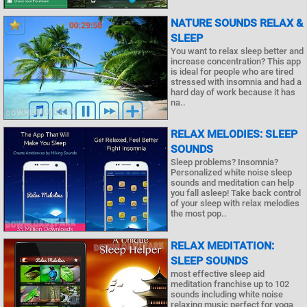
NATURE SOUNDS RELAX &
SLEEP
You want to relax sleep better and
increase concentration? This app
is ideal for people who are tired
stressed with insomnia and had a
hard day of work because it has
na..
RELAX MELODIES: SLEEP
SOUNDS
Sleep problems? Insomnia?
Personalized white noise sleep
sounds and meditation can help
you fall asleep! Take back control
of your sleep with relax melodies
the most pop..
RELAX MEDITATION:
SLEEP SOUNDS
most effective sleep aid
meditation franchise up to 102
sounds including white noise
relaxing music perfect for yoga