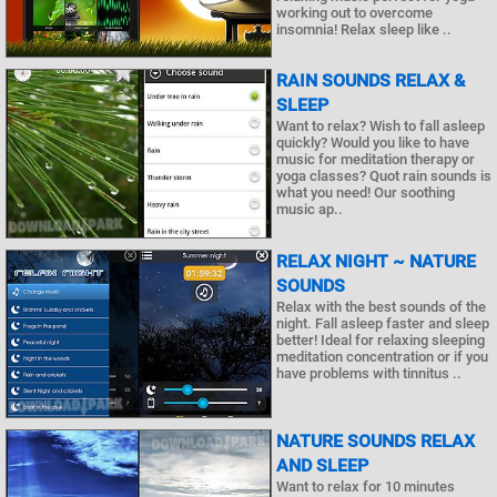
working out to overcome
insomnia! Relax sleep like ..
RAIN SOUNDS RELAX &
SLEEP
Want to relax? Wish to fall asleep
quickly? Would you like to have
music for meditation therapy or
yoga classes? Quot rain sounds is
what you need! Our soothing
music ap..
RELAX NIGHT ~ NATURE
SOUNDS
Relax with the best sounds of the
night. Fall asleep faster and sleep
better! Ideal for relaxing sleeping
meditation concentration or if you
have problems with tinnitus ..
NATURE SOUNDS RELAX
AND SLEEP
Want to relax for 10 minutes