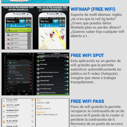
WIFIMAP (FREE WIFI)
Soporte de multi idiomas: inglés
¿te creo que la red 3g lento?
¿Crees que puedas datos
ilimitado plan es perder dinero?
¿Quieres saber hay cualquier wifi
abierto a t..
FREE WIFI SPOT
Esta aplicación es un gestor de
wifi gratuito que le permite
autenticar automáticamente en
público wi fi redes (hotspots) .
Imagine que viene a trabajar
tranquilament..
FREE WIFI PASS
Pass de wifi gratuito le permite
recuperar la contraseña de un de
acceso wi-fi punto de tu router si
perdiste la contraseña de it.
Recovery de un punto de acceso