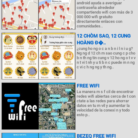
android ayuda a averiguar
contraseña alrededor
compartiendo wifi con más de 3
000 000 wifi gratuito
directamente enlaces con
comunidades..
12 CHÒM SAO, 12 CUNG
HOÀNG Đ�..
¿cung ho ng o c a n b n i l n i u g?
Ng ng d 12 ch m sao cung c p cho
b n th ng tin cung v 12 ho ng o t v v
n t vi t nh y u ti b n c puede m n ng
c vi c h ng ng y th ng..
FREE WIFI
La manera m s f cil de encontrar
redes wifi abiertas cerca de t con
ctate a las redes para ahorrar
datos en tu m vil y aumentar la
velocidad de la conexi n y todo
esto p..
BEZEQ FREE WIFI