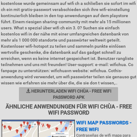
kostenlose wurde gemeinsam auf wifi ch a schließen sie sofort im wifi
ch ein mit gratis-passwort verabschieden sich ihre wifi-einstellung
kontinuierlich bleiben in den top anwendungen auf dem playstore
führt. Einem riesigen sharing-community mit mehr als 15 millionen
users. What s spezial über wifi ch ein 3. 0? Suchen sie einfach
kostenlos wifi in der nähe mit einer umfangreichen datenbank von
mehr als 1 000 000 standorte und passwörter weltweit geteilt.
Kostenloser wifi-hotspot zu teilen und sammeln punkte einlösen
wertvolle geschenke, die datenbank auf das gadget schnell zu
erreichen, wenn es keine internet gespeichert ist. Benutzer rangliste
teilnehmen und uns mit freunden! User-support: e-mail: wifichua. Co
fanpage zu unterstützen: wifichuavn website: wifichua. Cothis-
anwendung wird verwendet, um wifi passwörter teilen sie genauso gut
wissen wie erfahren sie mehr über die, die sie don t wissen,..
HERUNTERLADEN WIFI CHÙA - FREE WIFI
PASSWORD APK
ÄHNLICHE ANWENDUNGEN FÜR WIFI CHÙA - FREE
WIFI PASSWORD
WIFI MAP PASSWORDS -
FREE WIFI
Contraseñas de wifi mapa para