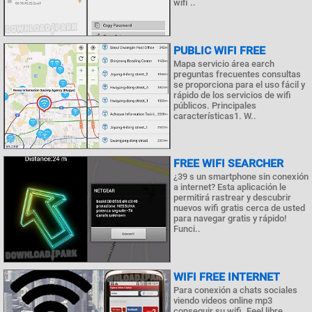
wifi ..
PUBLIC WIFI FREE
Mapa servicio área earch
preguntas frecuentes consultas
se proporciona para el uso fácil y
rápido de los servicios de wifi
públicos. Principales
características1. W..
FREE WIFI SEARCHER
¿39 s un smartphone sin conexión
a internet? Esta aplicación le
permitirá rastrear y descubrir
nuevos wifi gratis cerca de usted
para navegar gratis y rápido!
Funci..
WIFI FREE INTERNET
Para conexión a chats sociales
viendo videos online mp3
conseguir su wifi. Feel libre