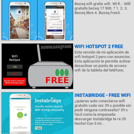
Bezeq wifi gratis wifi. Wi-fi. : Wifi
gratuito bezeq 17 500. ? 1. 2. 3.
Bezeq libre 4. Bezeq free5.
WIFI HOTSPOT 2 FREE
Esta versión de mi aplicación de
wifi hotspot 2 pero con anuncios.
Esta aplicación le permite activar
desactivar un punto de acceso
wifi de la tableta del teléfono.
INSTABRIDGE - FREE WIFI
¿quieres auto conectarse wifi
gratuito cada vez 39 s posible sin
pedir ninguna contraseña? 39 s
fácil como la empanada:
descargar instabridge te re 39
hecho! Con 3 mi..