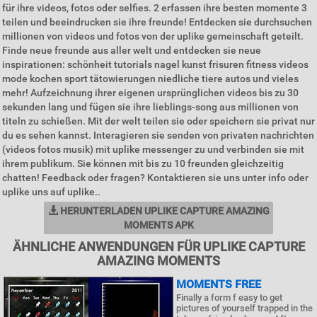
für ihre videos, fotos oder selfies. 2 erfassen ihre besten momente 3
teilen und beeindrucken sie ihre freunde! Entdecken sie durchsuchen
millionen von videos und fotos von der uplike gemeinschaft geteilt.
Finde neue freunde aus aller welt und entdecken sie neue
inspirationen: schönheit tutorials nagel kunst frisuren fitness videos
mode kochen sport tätowierungen niedliche tiere autos und vieles
mehr! Aufzeichnung ihrer eigenen ursprünglichen videos bis zu 30
sekunden lang und fügen sie ihre lieblings-song aus millionen von
titeln zu schießen. Mit der welt teilen sie oder speichern sie privat nur
du es sehen kannst. Interagieren sie senden von privaten nachrichten
(videos fotos musik) mit uplike messenger zu und verbinden sie mit
ihrem publikum. Sie können mit bis zu 10 freunden gleichzeitig
chatten! Feedback oder fragen? Kontaktieren sie uns unter info oder
uplike uns auf uplike..
HERUNTERLADEN UPLIKE CAPTURE AMAZING
MOMENTS APK
ÄHNLICHE ANWENDUNGEN FÜR UPLIKE CAPTURE
AMAZING MOMENTS
MOMENTS FREE
Finally a form f easy to get
pictures of yourself trapped in the