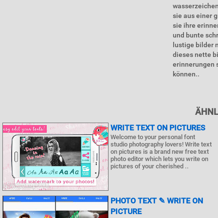
wasserzeichen 
sie aus einer 
sie ihre erinn
und bunte schr
lustige bilder
dieses nette bi
erinnerungen s
können..
ÄHNL
WRITE TEXT ON PICTURES
Welcome to your personal font
studio photography lovers! Write text
on pictures is a brand new free text
photo editor which lets you write on
pictures of your cherished ..
PHOTO TEXT ✎ WRITE ON
PICTURE