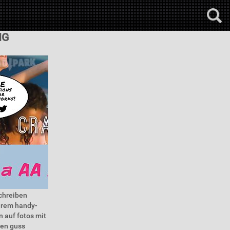
NG
schreiben
ihrem handy-
 auf fotos mit
len guss