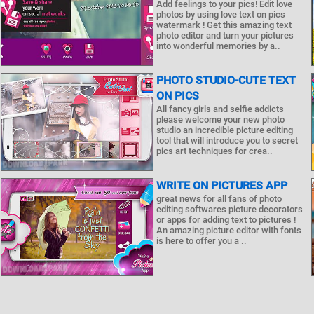
Add feelings to your pics! Edit love
photos by using love text on pics
watermark ! Get this amazing text
photo editor and turn your pictures
into wonderful memories by a..
PHOTO STUDIO-CUTE TEXT
ON PICS
All fancy girls and selfie addicts
please welcome your new photo
studio an incredible picture editing
tool that will introduce you to secret
pics art techniques for crea..
WRITE ON PICTURES APP
great news for all fans of photo
editing softwares picture decorators
or apps for adding text to pictures !
An amazing picture editor with fonts
is here to offer you a ..