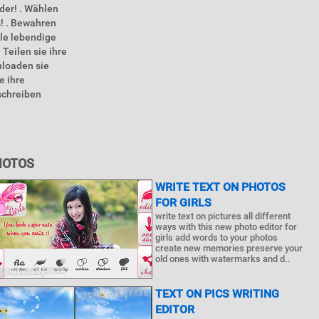
der! . Wählen
s! . Bewahren
lle lebendige
Teilen sie ihre
wnloaden sie
e ihre
 schreiben
HOTOS
WRITE TEXT ON PHOTOS
FOR GIRLS
write text on pictures all different
ways with this new photo editor for
girls add words to your photos
create new memories preserve your
old ones with watermarks and d..
TEXT ON PICS WRITING
EDITOR