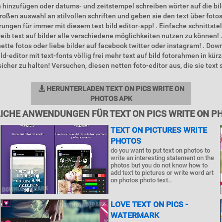
hinzufügen oder datums- und zeitstempel schreiben wörter auf die bil
großen auswahl an stilvollen schriften und geben sie den text über foto
erungen für immer mit diesem text bild editor-app! . Einfache schnittste
eib text auf bilder alle verschiedene möglichkeiten nutzen zu können! . 
 nette fotos oder liebe bilder auf facebook twitter oder instagram! . Do
ld-editor mit text-fonts völlig frei mehr text auf bild fotorahmen in kürz
icher zu halten! Versuchen, diesen netten foto-editor aus, die sie text
HERUNTERLADEN TEXT ON PICS WRITE ON
PHOTOS APK
ICHE ANWENDUNGEN FÜR TEXT ON PICS WRITE ON P
TEXT ON PICTURES WRITE
PHOTOS
do you want to put text on photos to
write an interesting statement on the
photos but you do not know how to
add text to pictures or write word art
on photos photo text..
LOVE TEXT ON PICS -
WATERMARK