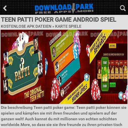
TEEN PATTI POKER GAME ANDROID SPIEL
KOSTENLOSE APK DATEIEN »
KARTE SPIELE
Die beschreibung Teen patti poker game: Teen patti poker können sie
spielen und kämpfen sie mit ihren freunden und spielern auf der
ganzen welt! Auch kannst du mit millionen von echten schichten
worldwide.More, so dass sie sie ihre freunde zu ihren privaten tisch