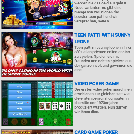
werden nie das geld ausgeht!!!
Neue varianten: es gibt eine
menge von variationen der
booster teen patti und wir
versprechen, neue v..
TEEN PATTI WITH SUNNY
LEONE
Teen patti mit sunny leone in ihrer
offiziellen privaten online-casino
zu spielen. Spielen sie mit
freunden und echten spielern aus
der ganzen welt und gewinnen sie
eine..
VIDEO POKER GAME
Die ersten video pokermaschinen
erschienen zur gleichen zeit wie
die ersten personal computer in
die mitte der 1970er jahre
produziert wurden. Nun dürfen
wir ihnen dies..
CARD GAME POKER