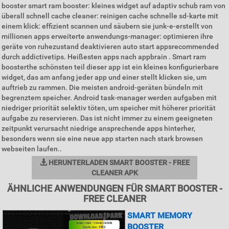
booster smart ram booster: kleines widget auf adaptiv schub ram von
überall schnell cache cleaner: reinigen cache schnelle sd-karte mit
einem klick: effizient scannen und säubern sie junk-e-erstellt von
millionen apps erweiterte anwendungs-manager: optimieren ihre
geräte von ruhezustand deaktivieren auto start appsrecommended
durch addictivetips. Heißesten apps nach appbrain . Smart ram
boosterthe schönsten teil dieser app ist ein kleines konfigurierbare
widget, das am anfang jeder app und einer stellt klicken sie, um
auftrieb zu rammen. Die meisten android-geräten bündeln mit
begrenztem speicher. Android task-manager werden aufgaben mit
niedriger priorität selektiv töten, um speicher mit höherer priorität
aufgabe zu reservieren. Das ist nicht immer zu einem geeigneten
zeitpunkt verursacht niedrige ansprechende apps hinterher,
besonders wenn sie eine neue app starten nach stark browsen
webseiten laufen..
HERUNTERLADEN SMART BOOSTER - FREE
CLEANER APK
ÄHNLICHE ANWENDUNGEN FÜR SMART BOOSTER -
FREE CLEANER
SMART MEMORY
BOOSTER