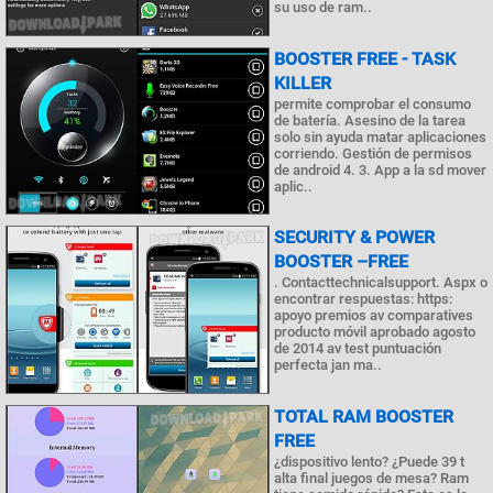
su uso de ram..
BOOSTER FREE - TASK
KILLER
permite comprobar el consumo
de batería. Asesino de la tarea
solo sin ayuda matar aplicaciones
corriendo. Gestión de permisos
de android 4. 3. App a la sd mover
aplic..
SECURITY & POWER
BOOSTER –FREE
. Contacttechnicalsupport. Aspx o
encontrar respuestas: https:
apoyo premios av comparatives
producto móvil aprobado agosto
de 2014 av test puntuación
perfecta jan ma..
TOTAL RAM BOOSTER
FREE
¿dispositivo lento? ¿Puede 39 t
alta final juegos de mesa? Ram