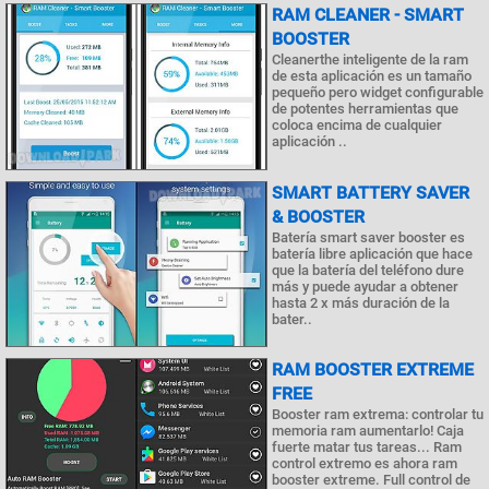
RAM CLEANER - SMART
BOOSTER
Cleanerthe inteligente de la ram
de esta aplicación es un tamaño
pequeño pero widget configurable
de potentes herramientas que
coloca encima de cualquier
aplicación ..
SMART BATTERY SAVER
& BOOSTER
Batería smart saver booster es
batería libre aplicación que hace
que la batería del teléfono dure
más y puede ayudar a obtener
hasta 2 x más duración de la
bater..
RAM BOOSTER EXTREME
FREE
Booster ram extrema: controlar tu
memoria ram aumentarlo! Caja
fuerte matar tus tareas... Ram
control extremo es ahora ram
booster extreme. Full control de