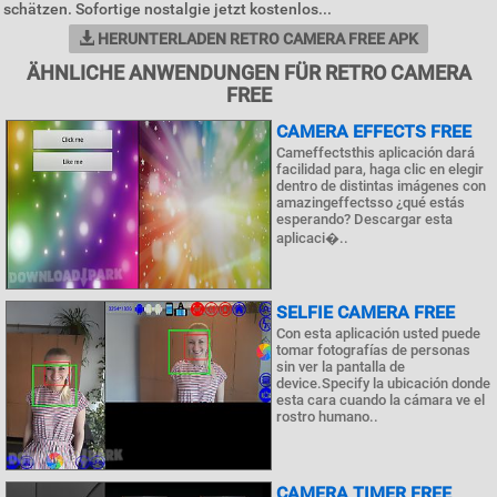
schätzen. Sofortige nostalgie jetzt kostenlos...
HERUNTERLADEN RETRO CAMERA FREE APK
ÄHNLICHE ANWENDUNGEN FÜR RETRO CAMERA
FREE
CAMERA EFFECTS FREE
Cameffectsthis aplicación dará
facilidad para, haga clic en elegir
dentro de distintas imágenes con
amazingeffectsso ¿qué estás
esperando? Descargar esta
aplicaci�..
SELFIE CAMERA FREE
Con esta aplicación usted puede
tomar fotografías de personas
sin ver la pantalla de
device.Specify la ubicación donde
esta cara cuando la cámara ve el
rostro humano..
CAMERA TIMER FREE