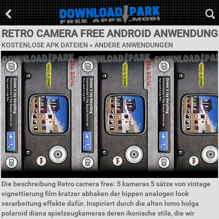
RETRO CAMERA FREE ANDROID ANWENDUNG
KOSTENLOSE APK DATEIEN » ANDERE ANWENDUNGEN
Die beschreibung Retro camera free: 5 kameras 5 sätze von vintage
vignettierung film kratzer abhaken der hippen analogen look
verarbeitung effekte dafür. Inspiriert durch die alten lomo holga
polaroid diana spielzeugkameras deren ikonische stile, die wir