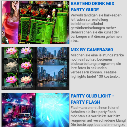
BARTEND DRINK MIX
PARTY GUIDE
Vervollständigen sie barkeeper-
leitfaden zur erstellung
beliebtesten alkohol
getränkemischungen mehr!!
Beherrschen sie die kunst der
barkeeper mit diesen geheimen
stra..
MIX BY CAMERA360
Mischen sie eine leistungsstarke
noch einfach zu bedienen
bildbearbeitungsprogramm, die
ihre fotos in sekunden
verbessern können. Feature-
highlights bietet 130 kostenlo..
PARTY CLUB LIGHT -
PARTY FLASH
Flash-tanzen mit ihnen feiern!
Schalten sie ihre party flash-
möchten sie verrückt! Der blitz
reagieren auf verschiedene klang!
Die beste app, beste stimmung zu