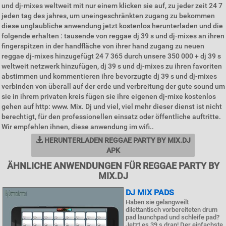
und dj-mixes weltweit mit nur einem klicken sie auf, zu jeder zeit 24 7
jeden tag des jahres, um uneingeschränkten zugang zu bekommen
diese unglaubliche anwendung jetzt kostenlos herunterladen und die
folgende erhalten : tausende von reggae dj 39 s und dj-mixes an ihren
fingerspitzen in der handfläche von ihrer hand zugang zu neuen
reggae dj-mixes hinzugefügt 24 7 365 durch unsere 350 000 + dj 39 s
weltweit netzwerk hinzufügen, dj 39 s und dj-mixes zu ihren favoriten
abstimmen und kommentieren ihre bevorzugte dj 39 s und dj-mixes
verbinden von überall auf der erde und verbreitung der gute sound um
sie in ihrem privaten kreis fügen sie ihre eigenen dj-mixe kostenlos
gehen auf http: www. Mix. Dj und viel, viel mehr dieser dienst ist nicht
berechtigt, für den professionellen einsatz oder öffentliche auftritte.
Wir empfehlen ihnen, diese anwendung im wifi..
HERUNTERLADEN REGGAE PARTY BY MIX.DJ
APK
ÄHNLICHE ANWENDUNGEN FÜR REGGAE PARTY BY
MIX.DJ
DJ MIX PADS
Haben sie gelangweilt
dilettantisch vorbereiteten drum
pad launchpad und schleife pad?
Jetzt es 39 s dran! Der einfachste