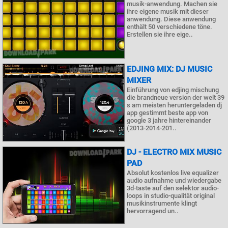
musik-anwendung. Machen sie
ihre eigene musik mit dieser
anwendung. Diese anwendung
enthält 50 verschiedene töne.
Erstellen sie ihre eige..
EDJING MIX: DJ MUSIC
MIXER
Einführung von edjing mischung
die brandneue version der welt 39
s am meisten heruntergeladen dj
app gestimmt beste app von
google 3 jahre hintereinander
(2013-2014-201..
DJ - ELECTRO MIX MUSIC
PAD
Absolut kostenlos live equalizer
audio aufnahme und wiedergabe
3d-taste auf den selektor audio-
loops in studio-qualität original
musikinstrumente klingt
hervorragend un..