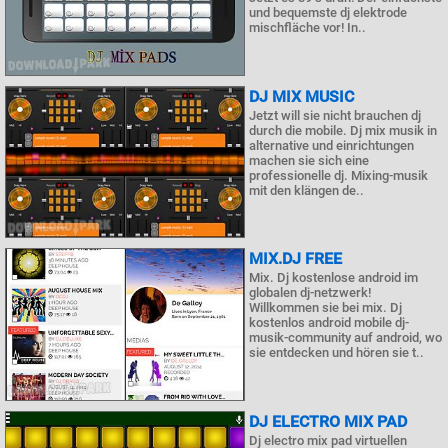
und bequemste dj elektrode
mischfläche vor! In..
DJ MIX MUSIC
Jetzt will sie nicht brauchen dj
durch die mobile. Dj mix musik in
alternative und einrichtungen
machen sie sich eine
professionelle dj. Mixing-musik
mit den klängen de..
MIX.DJ FREE
Mix. Dj kostenlose android im
globalen dj-netzwerk!
Willkommen sie bei mix. Dj
kostenlos android mobile dj-
musik-community auf android, wo
sie entdecken und hören sie t..
DJ ELECTRO MIX PAD
Dj electro mix pad virtuellen