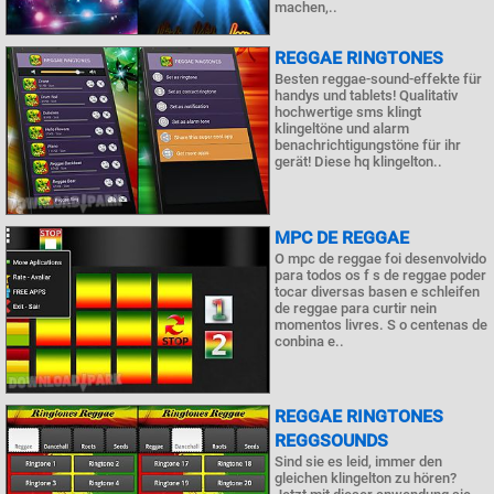
machen,..
REGGAE RINGTONES
Besten reggae-sound-effekte für
handys und tablets! Qualitativ
hochwertige sms klingt
klingeltöne und alarm
benachrichtigungstöne für ihr
gerät! Diese hq klingelton..
MPC DE REGGAE
O mpc de reggae foi desenvolvido
para todos os f s de reggae poder
tocar diversas basen e schleifen
de reggae para curtir nein
momentos livres. S o centenas de
conbina e..
REGGAE RINGTONES
REGGSOUNDS
Sind sie es leid, immer den
gleichen klingelton zu hören?