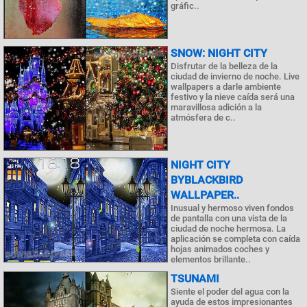
gráfic..
SNOW: NIGHT CITY
Disfrutar de la belleza de la
ciudad de invierno de noche. Live
wallpapers a darle ambiente
festivo y la nieve caída será una
maravillosa adición a la
atmósfera de c..
NIGHT CITY
BYBLACKBIRD
WALLPAPER..
Inusual y hermoso viven fondos
de pantalla con una vista de la
ciudad de noche hermosa. La
aplicación se completa con caída
hojas animados coches y
elementos brillante..
TSUNAMI
Siente el poder del agua con la
ayuda de estos impresionantes