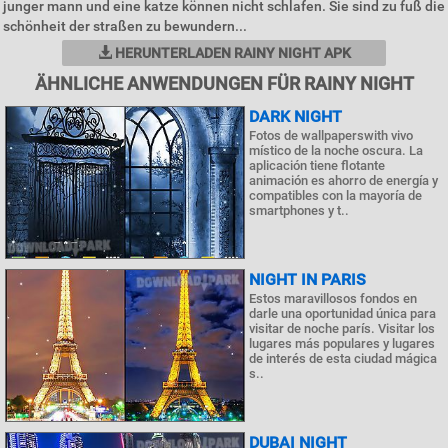
junger mann und eine katze können nicht schlafen. Sie sind zu fuß die
schönheit der straßen zu bewundern...
HERUNTERLADEN RAINY NIGHT APK
ÄHNLICHE ANWENDUNGEN FÜR RAINY NIGHT
DARK NIGHT
Fotos de wallpaperswith vivo
místico de la noche oscura. La
aplicación tiene flotante
animación es ahorro de energía y
compatibles con la mayoría de
smartphones y t..
NIGHT IN PARIS
Estos maravillosos fondos en
darle una oportunidad única para
visitar de noche parís. Visitar los
lugares más populares y lugares
de interés de esta ciudad mágica
s..
DUBAI NIGHT