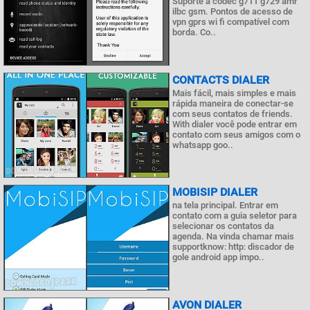
Suporte a codec g711 g729 amr
ilbc gsm. Pontos de acesso de
vpn gprs wi fi compatível com
borda. Co..
CONTACTS DIALER
Mais fácil, mais simples e mais
rápida maneira de conectar-se
com seus contatos de friends.
With dialer você pode entrar em
contato com seus amigos com o
whatsapp goo..
MOBISIP DIALER
na tela principal. Entrar em
contato com a guia seletor para
selecionar os contatos da
agenda. Na vinda chamar mais
supportknow: http: discador de
gole android app impo..
AVON DIALER