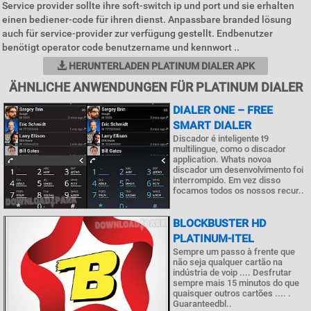
Service provider sollte ihre soft-switch ip und port und sie erhalten
einen bediener-code für ihren dienst. Anpassbare branded lösung
auch für service-provider zur verfügung gestellt. Endbenutzer
benötigt operator code benutzername und kennwort ..
HERUNTERLADEN PLATINUM DIALER APK
ÄHNLICHE ANWENDUNGEN FÜR PLATINUM DIALER
DIALER ONE – FREE
SMART DIALER
Discador é inteligente t9
multilingue, como o discador
application. Whats novoa
discador um desenvolvimento foi
interrompido. Em vez disso
focamos todos os nossos recur..
BLOCKBUSTER HD
PLATINUM-ITEL
Sempre um passo à frente que
não seja qualquer cartão na
indústria de voip .... Desfrutar
sempre mais 15 minutos do que
quaisquer outros cartões .... .
Guaranteedbl..