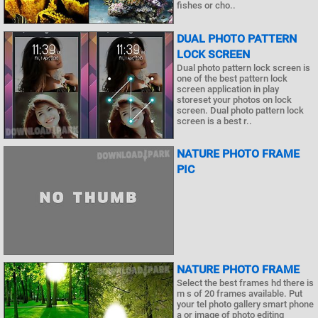
fishes or cho..
DUAL PHOTO PATTERN
LOCK SCREEN
Dual photo pattern lock screen is
one of the best pattern lock
screen application in play
storeset your photos on lock
screen. Dual photo pattern lock
screen is a best r..
NATURE PHOTO FRAME
PIC
NATURE PHOTO FRAME
Select the best frames hd there is
m s of 20 frames available. Put
your tel photo gallery smart phone
a or image of photo editing