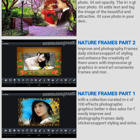
photo. Gt set opacity. The irr n gt
your photo. Gt adds text and tag
the image of the beautiful and
attractive. Gt save photo in your
devi..
NATURE FRAMES PART 2
Improve and photography.Frames
daily stickerssupport of styling
and enhance the creativity of
them users with impressive gr
graphics in word art ornaments
frames and mor..
NATURE FRAMES PART 1
with a collection curated m s of
100 effects photographic
graphics better n dise ados for f
easily improve and
photography.Frames daily
stickerssupport styling and enha..