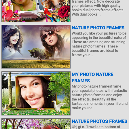
frames effect. Now decorate
your pictures with high quality
books dual photo frame effects.
With dual books ..
NATURE PHOTO FRAMES
Would you like your pictures to be
appearing in the beautiful nature?
These are amazing and stunning
nature photo frames. These
beautiful frames are ideal to
frame your ..
MY PHOTO NATURE
FRAMES
My photo nature framesframe
your special photos with fantastic
nature photo frames and enjoy
the effects. Beautify all the
fantastic moments in your life and
make you ne..
NATURE PHOTOS FRAMES
Qbj gt n. Trawl sets bottom of