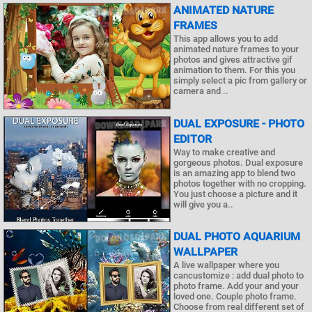
ANIMATED NATURE
FRAMES
This app allows you to add
animated nature frames to your
photos and gives attractive gif
animation to them. For this you
simply select a pic from gallery or
camera and ..
DUAL EXPOSURE - PHOTO
EDITOR
Way to make creative and
gorgeous photos. Dual exposure
is an amazing app to blend two
photos together with no cropping.
You just choose a picture and it
will give you a..
DUAL PHOTO AQUARIUM
WALLPAPER
A live wallpaper where you
cancustomize : add dual photo to
photo frame. Add your and your
loved one. Couple photo frame.
Choose from real different set of