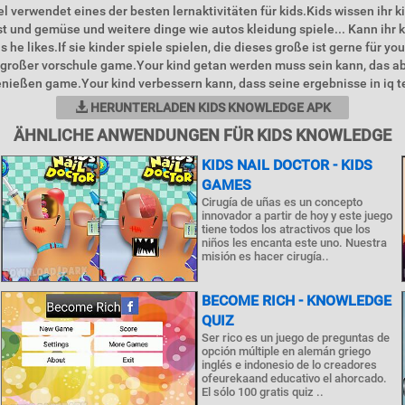
l verwendet eines der besten lernaktivitäten für kids.Kids wissen ihr k
obst und gemüse und weitere dinge wie autos kleidung spiele... Kann ihr 
 he likes.If sie kinder spiele spielen, die dieses große ist gerne für you
 großer vorschule game.Your kind getan werden muss sein kann, das ab
enießen game.Your kind verbessern kann, dass seine ergebnisse in iq tes
HERUNTERLADEN KIDS KNOWLEDGE APK
ÄHNLICHE ANWENDUNGEN FÜR KIDS KNOWLEDGE
KIDS NAIL DOCTOR - KIDS
GAMES
Cirugía de uñas es un concepto
innovador a partir de hoy y este juego
tiene todos los atractivos que los
niños les encanta este uno. Nuestra
misión es hacer cirugía..
BECOME RICH - KNOWLEDGE
QUIZ
Ser rico es un juego de preguntas de
opción múltiple en alemán griego
inglés e indonesio de lo creadores
ofeurekaand educativo el ahorcado.
El sólo 100 gratis quiz ..