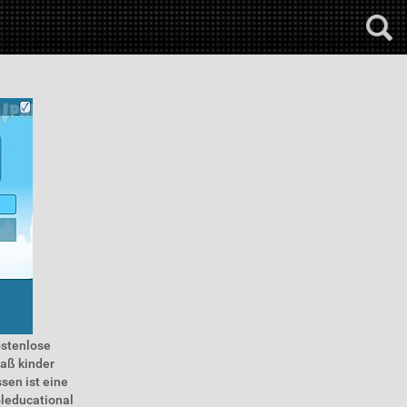
ostenlose
paß kinder
ssen ist eine
oleducational