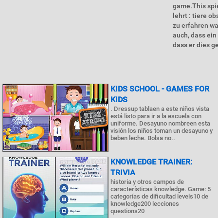
game.This spie
lehrt : tiere 
zu erfahren was
auch, dass ein
dass er dies g
KIDS SCHOOL - GAMES FOR
KIDS
. Dressup tablaen a este niños vista
está listo para ir a la escuela con
uniforme. Desayuno nombreen esta
visión los niños toman un desayuno y
beben leche. Bolsa no..
KNOWLEDGE TRAINER:
TRIVIA
historia y otros campos de
características knowledge. Game: 5
categorías de dificultad levels10 de
knowledge200 lecciones
questions20