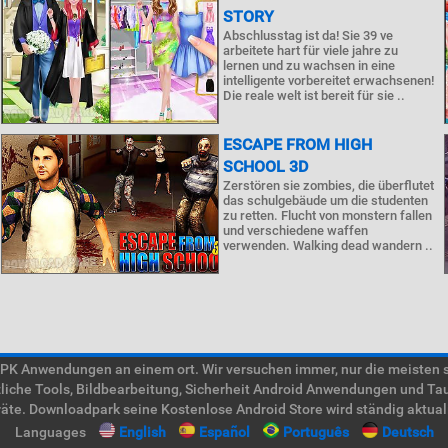
STORY
Abschlusstag ist da! Sie 39 ve
arbeitete hart für viele jahre zu
lernen und zu wachsen in eine
intelligente vorbereitet erwachsenen!
Die reale welt ist bereit für sie ..
ESCAPE FROM HIGH
SCHOOL 3D
Zerstören sie zombies, die überflutet
das schulgebäude um die studenten
zu retten. Flucht von monstern fallen
und verschiedene waffen
verwenden. Walking dead wandern ..
 Anwendungen an einem ort. Wir versuchen immer, nur die meisten süc
tzliche Tools, Bildbearbeitung, Sicherheit Android Anwendungen und Ta
te. Downloadpark seine Kostenlose Android Store wird ständig aktual
Languages
English
Español
Português
Deutsch