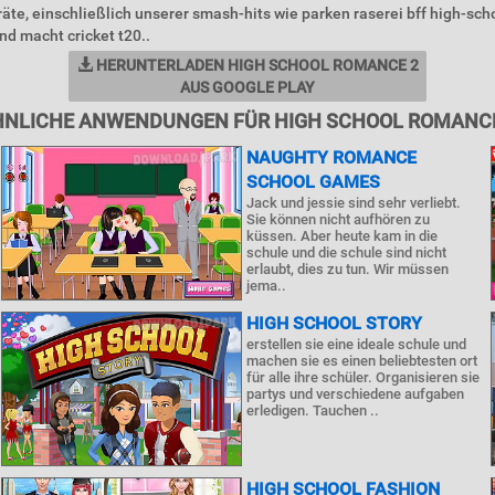
äte, einschließlich unserer smash-hits wie parken raserei bff high-s
nd macht cricket t20..
HERUNTERLADEN HIGH SCHOOL ROMANCE 2
AUS GOOGLE PLAY
HNLICHE ANWENDUNGEN FÜR HIGH SCHOOL ROMANCE
NAUGHTY ROMANCE
SCHOOL GAMES
Jack und jessie sind sehr verliebt.
Sie können nicht aufhören zu
küssen. Aber heute kam in die
schule und die schule sind nicht
erlaubt, dies zu tun. Wir müssen
jema..
HIGH SCHOOL STORY
erstellen sie eine ideale schule und
machen sie es einen beliebtesten ort
für alle ihre schüler. Organisieren sie
partys und verschiedene aufgaben
erledigen. Tauchen ..
HIGH SCHOOL FASHION