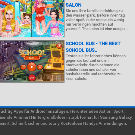
SALON
Sie und ihre familie in richtung zu
den wasser-park. Before ihren tag
voller spaß in der sonne ein wenig
mir verbringen möchten auf
yourself. The salon ist eine ausgez..
SCHOOL BUS - THE BEST
SCHOOL BUS..
Testen sie ihr fahrerisches können
gegen die laufzeit und im
stadtverkehr durch nehmen die
schülerinnen und schüler von
bushaltestelle und rechtzeitig zu
ihrer schule..
htig Apps für Android hinzufügen. Herunterladen Action, Sport,
usende Animiert Hintergrundbilder in .apk format für Samsung Galaxy,
isiert. Schnell, sicher und totaly Kostenlose Handys Anwendungen.