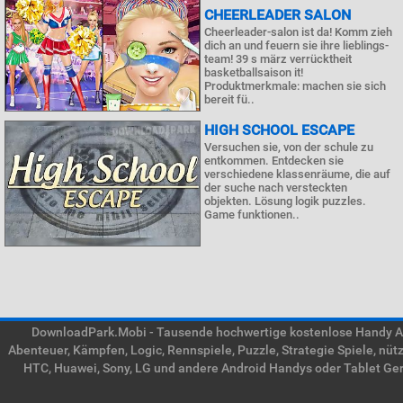
CHEERLEADER SALON
Cheerleader-salon ist da! Komm zieh
dich an und feuern sie ihre lieblings-
team! 39 s märz verrücktheit
basketballsaison it!
Produktmerkmale: machen sie sich
bereit fü..
HIGH SCHOOL ESCAPE
Versuchen sie, von der schule zu
entkommen. Entdecken sie
verschiedene klassenräume, die auf
der suche nach versteckten
objekten. Lösung logik puzzles.
Game funktionen..
DownloadPark.Mobi - Tausende hochwertige kostenlose Handy APK
Abenteuer, Kämpfen, Logic, Rennspiele, Puzzle, Strategie Spiele, nü
HTC, Huawei, Sony, LG und andere Android Handys oder Tablet Gerä