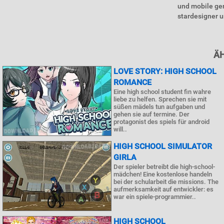
und mobile ger
stardesigner u
Ä
LOVE STORY: HIGH SCHOOL
ROMANCE
Eine high school student fin wahre
liebe zu helfen. Sprechen sie mit
süßen mädels tun aufgaben und
gehen sie auf termine. Der
protagonist des spiels für android
will..
HIGH SCHOOL SIMULATOR
GIRLA
Der spieler betreibt die high-school-
mädchen! Eine kostenlose handeln
bei der schularbeit die missions. The
aufmerksamkeit auf entwickler: es
war ein spiele-programmier..
HIGH SCHOOL