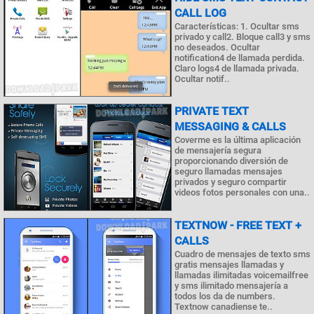
CALL LOG
Características: 1. Ocultar sms
privado y call2. Bloque call3 y sms
no deseados. Ocultar
notification4 de llamada perdida.
Claro logs4 de llamada privada.
Ocultar notif..
PRIVATE TEXT
MESSAGING & CALLS
Coverme es la última aplicación
de mensajería segura
proporcionando diversión de
seguro llamadas mensajes
privados y seguro compartir
videos fotos personales con una..
TEXTNOW - FREE TEXT +
CALLS
Cuadro de mensajes de texto sms
gratis mensajes llamadas y
llamadas ilimitadas voicemailfree
y sms ilimitado mensajería a
todos los da de numbers.
Textnow canadiense te..