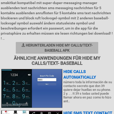
smskitkat kompatibel mit super-duper-messaging-manager
ausblenden text nachrichten sms messaging nachrichten für 5
kontakte ausblenden anruflisten für 5 kontakte sms text nachrichten
blockieren und block ruft lockvogel-symbol mit 2 anderen baseball-
lockvogel symbol auswahl ändern statusleiste symbol und
beschreibungen erfordert ein passwort, um in die app für die
privatsphäre zu erhalten müssen sie lesen richtungen bei download! !
! ..
HERUNTERLADEN HIDE MY CALLS/TEXT-
BASEBALL APK
ÄHNLICHE ANWENDUNGEN FÜR HIDE MY
CALLS/TEXT- BASEBALL
HIDE CALLS
AUTOMATICALLY
número toda la información de su
contacto secreto que don 39
quiere dejar huellas en su phone.
2 y. . . It 39 s todas usted puede
llamar ahora en paz como lo hizo
ant..
HIDE SMS TEXT CONTACT