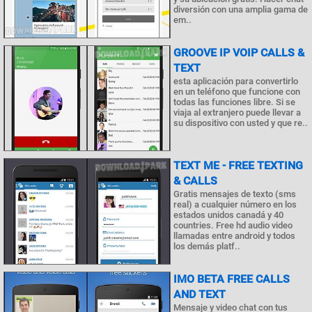
diversión con una amplia gama de
em..
GROOVE IP VOIP CALLS &
TEXT
esta aplicación para convertirlo
en un teléfono que funcione con
todas las funciones libre. Si se
viaja al extranjero puede llevar a
su dispositivo con usted y que re..
TEXT ME - FREE TEXTING
& CALLS
Gratis mensajes de texto (sms
real) a cualquier número en los
estados unidos canadá y 40
countries. Free hd audio video
llamadas entre android y todos
los demás platf..
IMO BETA FREE CALLS
AND TEXT
Mensaje y video chat con tus