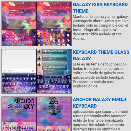
GALAXY KIKA KEYBOARD
THEME
Mantener la calma y amor galaxy.
¡Consíguelo ahora! Aviso que kika
teclado sólo es compatible con el
tema. ¡Haga clic aquí para
descargar kika teclado gratis!
Acerc..
KEYBOARD THEME GLASS
GALAXY
Este es un tema de touchpal con
teclas transparentes de vidrio
sobre un fondo de galaxia para
aplicación de teclado touchpal.
Preparar su teclado para
exploración del ..
ANCHOR GALAXY EMOJI
KEYBOARD
aplicaciones que soportan emoji)
temas personalizados apoyaron
estilo de fuente personalizada
apoyaron introducir fácilmente
diversos tipos de símbolos y