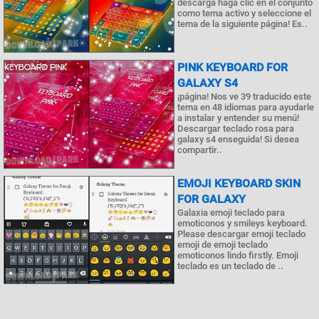
descarga haga clic en el conjunto
como tema activo y seleccione el
tema de la siguiente página! Es..
PINK KEYBOARD FOR
GALAXY S4
¡página! Nos ve 39 traducido este
tema en 48 idiomas para ayudarle
a instalar y entender su menú!
Descargar teclado rosa para
galaxy s4 enseguida! Si desea
compartir..
EMOJI KEYBOARD SKIN
FOR GALAXY
Galaxia emoji teclado para
emoticonos y smileys keyboard.
Please descargar emoji teclado
emoji de emoji teclado
emoticonos lindo firstly. Emoji
teclado es un teclado de ..