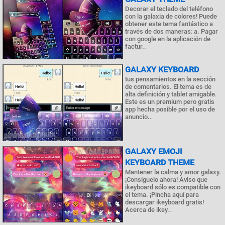
Decorar el teclado del teléfono
con la galaxia de colores! Puede
obtener este tema fantástico a
través de dos maneras: a. Pagar
con google en la aplicación de
factur..
GALAXY KEYBOARD
tus pensamientos en la sección
de comentarios. El tema es de
alta definición y tablet amigable.
Este es un premium pero gratis
app hecha posible por el uso de
anuncio..
GALAXY EMOJI
KEYBOARD THEME
Mantener la calma y amor galaxy.
¡Consíguelo ahora! Aviso que
ikeyboard sólo es compatible con
el tema. ¡Pincha aquí para
descargar ikeyboard gratis!
Acerca de ikey..