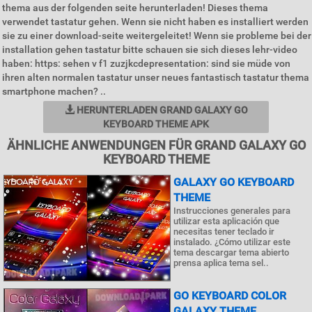
thema aus der folgenden seite herunterladen! Dieses thema
verwendet tastatur gehen. Wenn sie nicht haben es installiert werden
sie zu einer download-seite weitergeleitet! Wenn sie probleme bei der
installation gehen tastatur bitte schauen sie sich dieses lehr-video
haben: https: sehen v f1 zuzjkcdepresentation: sind sie müde von
ihren alten normalen tastatur unser neues fantastisch tastatur thema
smartphone machen? ..
HERUNTERLADEN GRAND GALAXY GO
KEYBOARD THEME APK
ÄHNLICHE ANWENDUNGEN FÜR GRAND GALAXY GO
KEYBOARD THEME
GALAXY GO KEYBOARD
THEME
Instrucciones generales para
utilizar esta aplicación que
necesitas tener teclado ir
instalado. ¿Cómo utilizar este
tema descargar tema abierto
prensa aplica tema sel..
GO KEYBOARD COLOR
GALAXY THEME