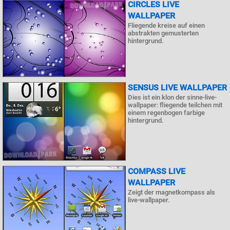
CIRCLES LIVE
WALLPAPER
Fliegende kreise auf einen
abstrakten gemusterten
hintergrund.
SENSUS LIVE WALLPAPER
Dies ist ein klon der sinne-live-
wallpaper: fliegende teilchen mit
einem regenbogen farbige
hintergrund.
COMPASS LIVE
WALLPAPER
Zeigt der magnetkompass als
live-wallpaper.