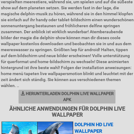
verspielten meerestiere, während sie, um spielen und auf die süßeste
show auf dem planeten setzen. Sie werden fast in der lage, die
magische delphin-musik zu hören, während sie in den himmel klopfen
sie einfach auf ihr handy oder tablet-bildschirm einen wunderschönen
sonnenuntergang bestaunen und fröhlicheren delfine springen
zusammen. Der anblick ist wirklich wunderbar! Atemberaubende
bilder der magie die delphin-show können man dir dieses coole
wallpaper kostenlos downloaden und beobachten sie in und aus dem
meereswasser zu springen. Größten lwp für android! Halten, tippen
auf dem bildschirm und neue bilder erscheinen! Volle unterstützung
für querformat und home-bildschirm zu wechseln! Diese animierten
hintergrund ist ihre beste wahl! Folgen der installation anweisungen:
home menü tapeten live wallpapersmotion blinkt und leuchtet mit der
zeit ändert sich ständig. Sie können aus verschiedenen themen
wählen. ..
HERUNTERLADEN DOLPHIN LIVE WALLPAPER
APK
ÄHNLICHE ANWENDUNGEN FÜR DOLPHIN LIVE
WALLPAPER
DOLPHIN HD LIVE
WALLPAPER