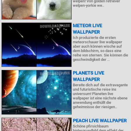
welpen! Von golden retriever
welpen-yorkie we..
METEOR LIVE
WALLPAPER
Ich produzierte die ersten
meteorschauer live wallpaper
aber auch können wische auf
dem bildschirm, so dass eine
reihe von sternen. Sie können die
geschwindigkeit der ..
PLANETS LIVE
WALLPAPER
Bereite dich auf die extravagante
und futuristische reise ins
universum! Planeten live
wallpaper ist eine nächste ebene
anwendung enthüllt die
geheimnisse der riesigen..
PEACH LIVE WALLPAPER
Schöne pfirsichbaum
hintergrundbild dem effekt der