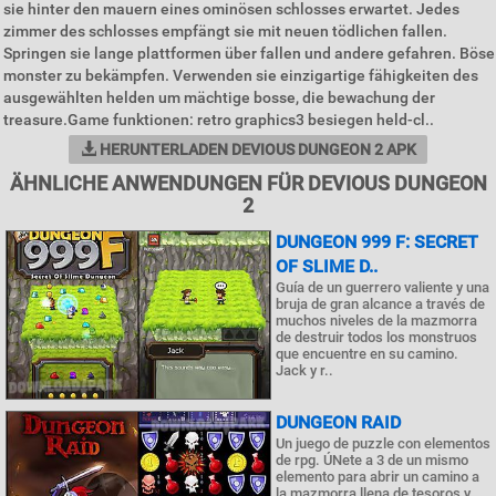
sie hinter den mauern eines ominösen schlosses erwartet. Jedes
zimmer des schlosses empfängt sie mit neuen tödlichen fallen.
Springen sie lange plattformen über fallen und andere gefahren. Böse
monster zu bekämpfen. Verwenden sie einzigartige fähigkeiten des
ausgewählten helden um mächtige bosse, die bewachung der
treasure.Game funktionen: retro graphics3 besiegen held-cl..
HERUNTERLADEN DEVIOUS DUNGEON 2 APK
ÄHNLICHE ANWENDUNGEN FÜR DEVIOUS DUNGEON
2
DUNGEON 999 F: SECRET
OF SLIME D..
Guía de un guerrero valiente y una
bruja de gran alcance a través de
muchos niveles de la mazmorra
de destruir todos los monstruos
que encuentre en su camino.
Jack y r..
DUNGEON RAID
Un juego de puzzle con elementos
de rpg. ÚNete a 3 de un mismo
elemento para abrir un camino a
la mazmorra llena de tesoros y