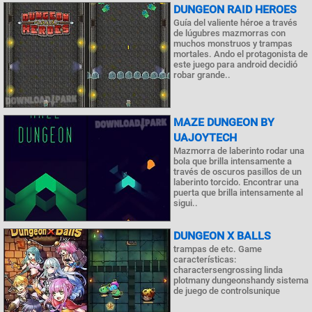
DUNGEON RAID HEROES
Guía del valiente héroe a través
de lúgubres mazmorras con
muchos monstruos y trampas
mortales. Ando el protagonista de
este juego para android decidió
robar grande..
MAZE DUNGEON BY
UAJOYTECH
Mazmorra de laberinto rodar una
bola que brilla intensamente a
través de oscuros pasillos de un
laberinto torcido. Encontrar una
puerta que brilla intensamente al
sigui..
DUNGEON X BALLS
trampas de etc. Game
características:
charactersengrossing linda
plotmany dungeonshandy sistema
de juego de controlsunique