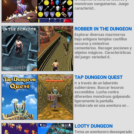
monstruos sanguinarios. Juego
característ..
ROBBER IN THE DUNGEON
Explorar diversas mazmorras
bajo antiguos templos castillos
oscuros y siniestros
cementerios. Recoger pociones y
objetos mágicos. Características
del juego: variedad d..
TAP DUNGEON QUEST
Ir a través de un laberinto
subterráneo. Buscar tesoros
escondidos. Lucha contra
diferentes monstruos golpeando
ligeramente la pantalla.
Embárcate en una aventura en ..
LOOTY DUNGEON
Toma un aventurero desesperado