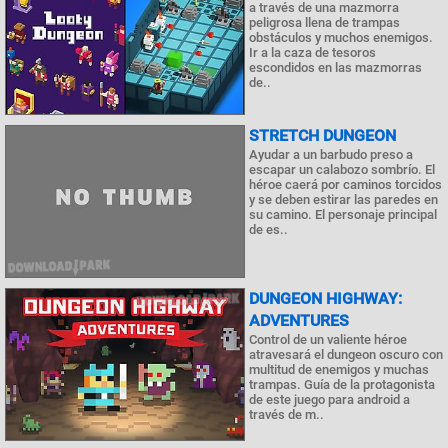
a través de una mazmorra
peligrosa llena de trampas
obstáculos y muchos enemigos.
Ir a la caza de tesoros
escondidos en las mazmorras
de..
STRETCH DUNGEON
Ayudar a un barbudo preso a
escapar un calabozo sombrío. El
héroe caerá por caminos torcidos
y se deben estirar las paredes en
su camino. El personaje principal
de es..
DUNGEON HIGHWAY:
ADVENTURES
Control de un valiente héroe
atravesará el dungeon oscuro con
multitud de enemigos y muchas
trampas. Guía de la protagonista
de este juego para android a
través de m..