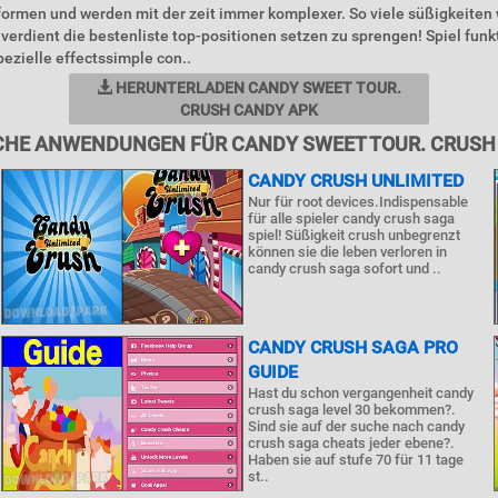
ormen und werden mit der zeit immer komplexer. So viele süßigkeiten
 verdient die bestenliste top-positionen setzen zu sprengen! Spiel fun
pezielle effectssimple con..
HERUNTERLADEN CANDY SWEET TOUR.
CRUSH CANDY APK
CHE ANWENDUNGEN FÜR CANDY SWEET TOUR. CRUSH
CANDY CRUSH UNLIMITED
Nur für root devices.Indispensable
für alle spieler candy crush saga
spiel! Süßigkeit crush unbegrenzt
können sie die leben verloren in
candy crush saga sofort und ..
CANDY CRUSH SAGA PRO
GUIDE
Hast du schon vergangenheit candy
crush saga level 30 bekommen?.
Sind sie auf der suche nach candy
crush saga cheats jeder ebene?.
Haben sie auf stufe 70 für 11 tage
st..