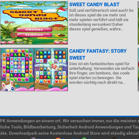
SWEET CANDY BLAST
Süß und verführerisch sind auch! So
ist dieses spiel die sie mehr und
mehr spielen verführt und hält sie
stundenlang versunken! Daher
dieses spiel genießen, währe..
CANDY FANTASY: STORY
SWEET
Dies ist ein fantastisches spiel für
unterhaltung. Verwenden sie einfach
ihre finger, um bonbons, das coole
spiel starten zu bewegen. Sie
werden süchtig nach direkt na..
 Anwendungen an einem ort. Wir versuchen immer, nur die meisten süc
tzliche Tools, Bildbearbeitung, Sicherheit Android Anwendungen und Ta
te. Downloadpark seine Kostenlose Android Store wird ständig aktual