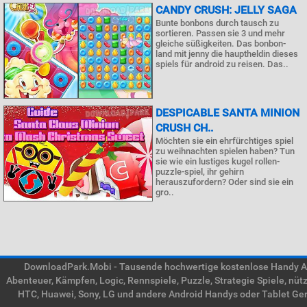
CANDY CRUSH: JELLY SAGA
Bunte bonbons durch tausch zu
sortieren. Passen sie 3 und mehr
gleiche süßigkeiten. Das bonbon-
land mit jenny die hauptheldin dieses
spiels für android zu reisen. Das..
DESPICABLE SANTA MINION
CRUSH CH..
Möchten sie ein ehrfürchtiges spiel
zu weihnachten spielen haben? Tun
sie wie ein lustiges kugel rollen-
puzzle-spiel, ihr gehirn
herauszufordern? Oder sind sie ein
gro..
DownloadPark.Mobi - Tausende hochwertige kostenlose Handy APK
Abenteuer, Kämpfen, Logic, Rennspiele, Puzzle, Strategie Spiele, nü
HTC, Huawei, Sony, LG und andere Android Handys oder Tablet Gerä