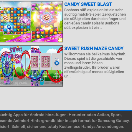
CANDY SWEET BLAST
Bonbons süß explosion ist ein sehr
süchtig match-3-spiel! Zerquetschen
die süßigkeiten durch den finger und
genießen candy splash! Bonbons
süß explosion ist ein ..
SWEET RUSH MAZE CANDY
Willkommen sie bei kalmus labyrinth.
Dieses spiel ist die geschichte von
mona und ihrem bösen
zwillingsbruder. Ihr bruder waren
eifersüchtig auf monas süßigkeiten
un..
htig Apps für Android hinzufügen. Herunterladen Action, Sport,
usende Animiert Hintergrundbilder in .apk format für Samsung Galaxy,
isiert. Schnell, sicher und totaly Kostenlose Handys Anwendungen.