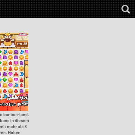
ie bonbon-land.
nbons in diesem
mit mehr als 3
ffen. Haben