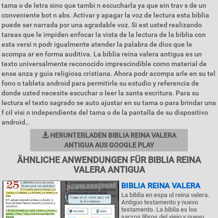
tama o de letra sino que tambi n escucharla ya que ein trav s de un
conveniente bot n abs. Activar y apagar la voz de lectura esta biblia
puede ser narrada por una agradable voz. Si est usted realizando
tareas que le impiden enfocar la vista de la lectura de la biblia con
esta versi n podr igualmente atender la palabra de dios que le
acompa ar en forma auditiva. La biblia reina valera antigua es un
texto universalmente reconocido imprescindible como material de
ense anza y guia religiosa cristiana. Ahora podr acompa arle en su tel
fono o tableta android para permitirle su estudio y referencia de
donde usted necesite escuchar o leer la santa escritura. Para su
lectura el texto sagrado se auto ajustar en su tama o para brindar una
f cil visi n independiente del tama o de la pantalla de su dispositivo
android..
HERUNTERLADEN BIBLIA REINA VALERA
ANTIGUA AUS GOOGLE PLAY
ÄHNLICHE ANWENDUNGEN FÜR BIBLIA REINA
VALERA ANTIGUA
BIBLIA REINA VALERA
La biblia en espa ol reina valera.
Antiguo testamento y nuevo
testamento. La biblia es los
sacros libros del viejo y nuevo