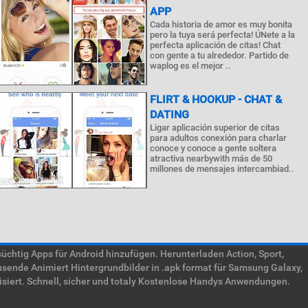
APP
Cada historia de amor es muy bonita
pero la tuya será perfecta! ÚNete a la
perfecta aplicación de citas! Chat
con gente a tu alrededor. Partido de
waplog es el mejor ..
FLIRT & HOOKUP - CHAT &
DATING
Ligar aplicación superior de citas
para adultos conexión para charlar
conoce y conoce a gente soltera
atractiva nearbywith más de 50
millones de mensajes intercambiad..
htig Apps für Android hinzufügen. Herunterladen Action, Sport,
usende Animiert Hintergrundbilder in .apk format für Samsung Galaxy,
isiert. Schnell, sicher und totaly Kostenlose Handys Anwendungen.