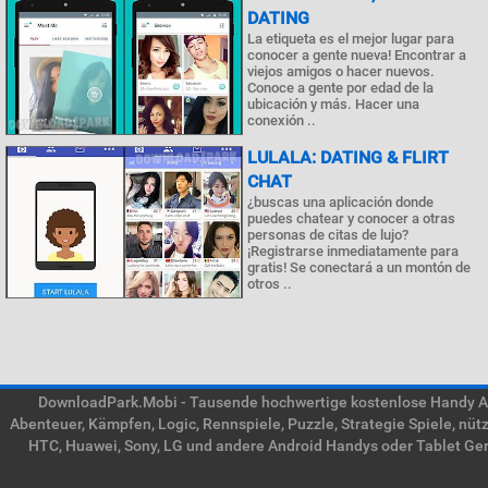
DATING
La etiqueta es el mejor lugar para
conocer a gente nueva! Encontrar a
viejos amigos o hacer nuevos.
Conoce a gente por edad de la
ubicación y más. Hacer una
conexión ..
LULALA: DATING & FLIRT
CHAT
¿buscas una aplicación donde
puedes chatear y conocer a otras
personas de citas de lujo?
¡Registrarse inmediatamente para
gratis! Se conectará a un montón de
otros ..
DownloadPark.Mobi - Tausende hochwertige kostenlose Handy APK
Abenteuer, Kämpfen, Logic, Rennspiele, Puzzle, Strategie Spiele, nü
HTC, Huawei, Sony, LG und andere Android Handys oder Tablet Gerä