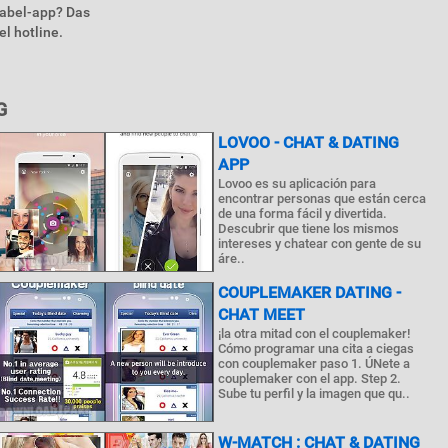
babel-app? Das
l hotline.
G
LOVOO - CHAT & DATING
APP
Lovoo es su aplicación para
encontrar personas que están cerca
de una forma fácil y divertida.
Descubrir que tiene los mismos
intereses y chatear con gente de su
áre..
COUPLEMAKER DATING -
CHAT MEET
¡la otra mitad con el couplemaker!
Cómo programar una cita a ciegas
con couplemaker paso 1. ÚNete a
couplemaker con el app. Step 2.
Sube tu perfil y la imagen que qu..
W-MATCH : CHAT & DATING