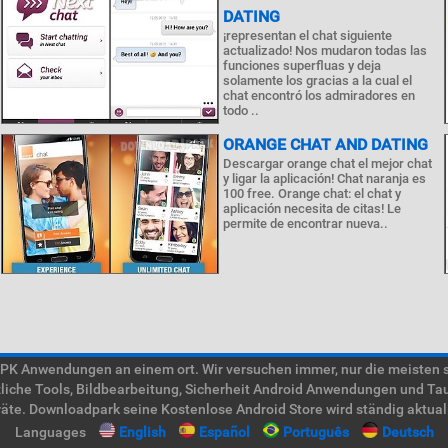
DATING
¡representan el chat siguiente
actualizado! Nos mudaron todas las
funciones superfluas y deja
solamente los gracias a la cual el
chat encontró los admiradores en
todo ..
ORANGE CHAT AND DATING
Descargar orange chat el mejor chat
y ligar la aplicación! Chat naranja es
100 free. Orange chat: el chat y
aplicación necesita de citas! Le
permite de encontrar nueva..
 Anwendungen an einem ort. Wir versuchen immer, nur die meisten süc
tzliche Tools, Bildbearbeitung, Sicherheit Android Anwendungen und Ta
te. Downloadpark seine Kostenlose Android Store wird ständig aktual
Languages
English
Español
Português
Deutsch