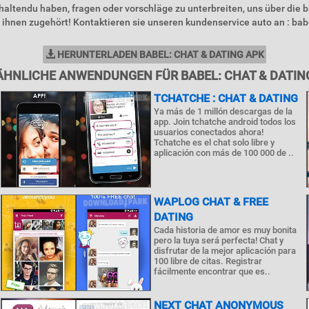
haltendu haben, fragen oder vorschläge zu unterbreiten, uns über die 
 ihnen zugehört! Kontaktieren sie unseren kundenservice auto an : babe
HERUNTERLADEN BABEL: CHAT & DATING APK
ÄHNLICHE ANWENDUNGEN FÜR BABEL: CHAT & DATIN
TCHATCHE : CHAT & DATING
Ya más de 1 millón descargas de la
app. Join tchatche android todos los
usuarios conectados ahora!
Tchatche es el chat solo libre y
aplicación con más de 100 000 de ..
WAPLOG CHAT & FREE
DATING
Cada historia de amor es muy bonita
pero la tuya será perfecta! Chat y
disfrutar de la mejor aplicación para
100 libre de citas. Registrar
fácilmente encontrar que es..
NEXT CHAT ANONYMOUS