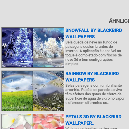
ÄHNLIC
SNOWFALL BY BLACKBIRD
WALLPAPERS
Bela queda de neve no fundo de
paisagens deslumbrantes de
inverno. A aplicação é sensível ao
toque é completado com flocos de
neve 3d e tem configurações
simples.
RAINBOW BY BLACKBIRD
WALLPAPERS
Belas paisagens com um brilhante
arco-íris. Papéis de parede ao vivo
têm efeitos das gotas de chuva de
superfície de água de vidro no vapor
e oferecem diferentes co..
PETALS 3D BY BLACKBIRD
WALLPAPER..
Wallpapers bonitos ao vivo com