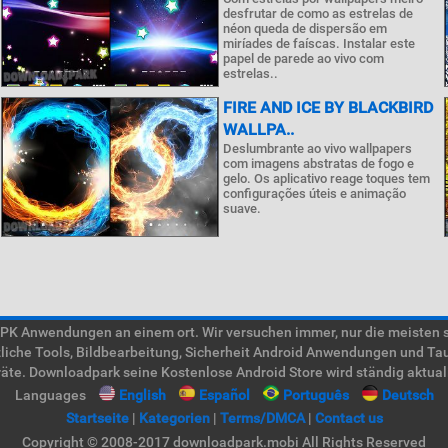
desfrutar de como as estrelas de
néon queda de dispersão em
miríades de faíscas. Instalar este
papel de parede ao vivo com
estrelas..
FIRE AND ICE BY BLACKBIRD
WALLPA..
Deslumbrante ao vivo wallpapers
com imagens abstratas de fogo e
gelo. Os aplicativo reage toques tem
configurações úteis e animação
suave.
 Anwendungen an einem ort. Wir versuchen immer, nur die meisten süc
tzliche Tools, Bildbearbeitung, Sicherheit Android Anwendungen und Ta
te. Downloadpark seine Kostenlose Android Store wird ständig aktual
Languages
English
Español
Português
Deutsch
Startseite
|
Kategorien
|
Terms/DMCA
|
Contact us
Copyright © 2008-2017 downloadpark.mobi All Rights Reserved