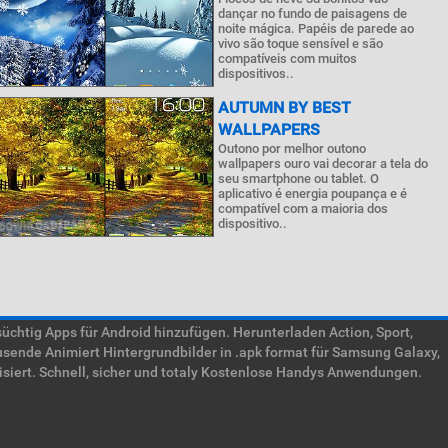
dançar no fundo de paisagens de
noite mágica. Papéis de parede ao
vivo são toque sensível e são
compatíveis com muitos
dispositivos..
AUTUMN BY BEST
WALLPAPERS
Outono por melhor outono
wallpapers ouro vai decorar a tela do
seu smartphone ou tablet. O
aplicativo é energia poupança e é
compatível com a maioria dos
dispositivo..
htig Apps für Android hinzufügen. Herunterladen Action, Sport,
usende Animiert Hintergrundbilder in .apk format für Samsung Galaxy,
isiert. Schnell, sicher und totaly Kostenlose Handys Anwendungen.