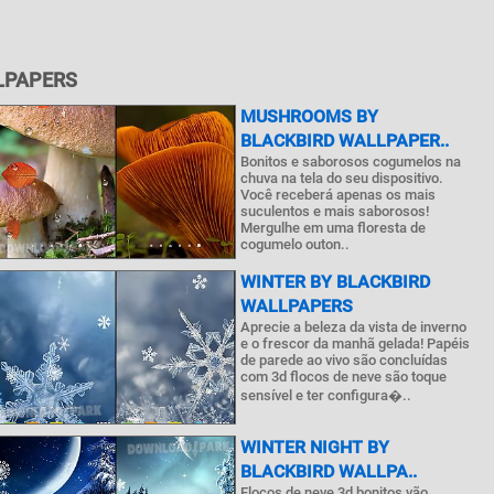
LPAPERS
MUSHROOMS BY
BLACKBIRD WALLPAPER..
Bonitos e saborosos cogumelos na
chuva na tela do seu dispositivo.
Você receberá apenas os mais
suculentos e mais saborosos!
Mergulhe em uma floresta de
cogumelo outon..
WINTER BY BLACKBIRD
WALLPAPERS
Aprecie a beleza da vista de inverno
e o frescor da manhã gelada! Papéis
de parede ao vivo são concluídas
com 3d flocos de neve são toque
sensível e ter configura�..
WINTER NIGHT BY
BLACKBIRD WALLPA..
Flocos de neve 3d bonitos vão