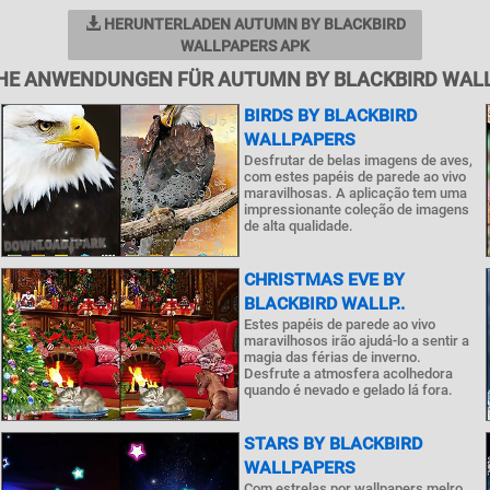
HERUNTERLADEN AUTUMN BY BLACKBIRD
WALLPAPERS APK
HE ANWENDUNGEN FÜR AUTUMN BY BLACKBIRD WAL
BIRDS BY BLACKBIRD
WALLPAPERS
Desfrutar de belas imagens de aves,
com estes papéis de parede ao vivo
maravilhosas. A aplicação tem uma
impressionante coleção de imagens
de alta qualidade.
CHRISTMAS EVE BY
BLACKBIRD WALLP..
Estes papéis de parede ao vivo
maravilhosos irão ajudá-lo a sentir a
magia das férias de inverno.
Desfrute a atmosfera acolhedora
quando é nevado e gelado lá fora.
STARS BY BLACKBIRD
WALLPAPERS
Com estrelas por wallpapers melro