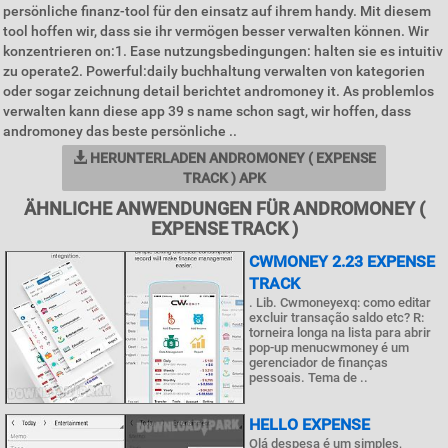
persönliche finanz-tool für den einsatz auf ihrem handy. Mit diesem
tool hoffen wir, dass sie ihr vermögen besser verwalten können. Wir
konzentrieren on:1. Ease nutzungsbedingungen: halten sie es intuitiv
zu operate2. Powerful:daily buchhaltung verwalten von kategorien
oder sogar zeichnung detail berichtet andromoney it. As problemlos
verwalten kann diese app 39 s name schon sagt, wir hoffen, dass
andromoney das beste persönliche ..
HERUNTERLADEN ANDROMONEY ( EXPENSE
TRACK ) APK
ÄHNLICHE ANWENDUNGEN FÜR ANDROMONEY (
EXPENSE TRACK )
CWMONEY 2.23 EXPENSE
TRACK
. Lib. Cwmoneyexq: como editar
excluir transação saldo etc? R:
torneira longa na lista para abrir
pop-up menucwmoney é um
gerenciador de finanças
pessoais. Tema de ..
HELLO EXPENSE
Olá despesa é um simples,