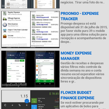
negócios. Tirar uma foto do re..
PROONGO - EXPENSE
TRACKER
Proongo despesa só está
disponível até 31 de julho de 2015,
por favor visite puro 39 s mobile
app para uma ótima solução para
recepção e acompanhamento de
despe..
MONEY EXPENSE
MANAGER
Gestão de receitas e despesas
vários filtros mês controle da
dívida semana no ano e conta
resumo excel exporation vários
sincronização de dispositivos
livres e gr..
FLOWZR BUDGET
FINANCE EXPENSE
Se você estiver procurando por
um aplicativo de bolso para