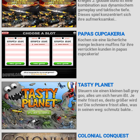
krieges 2: globale bund ist eine
kombination aus dynamischem
gameplay und taktische tiefe.
Dieses spiel konzentriert sich
ihre aufmerksamkei..
PAPAS CUPCAKERIA
Kochen sie eine lächerliche
menge leckere muffins für ihre
verrückten kunden in papas
cupcakeria!
TASTY PLANET
Steuern sie einen kleinen ball grey
goo, alles um sich herum ißt. Je
mehr frisst es, desto größer wird
es! Die schmiere frisst alles, was
in seinen weg: schmutz bakte..
COLONIAL CONQUEST