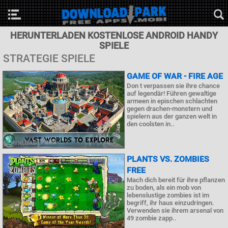
HERUNTERLADEN KOSTENLOSE ANDROID HANDY
SPIELE
STRATEGIE SPIELE
GAME OF WAR - FIRE AGE
Don t verpassen sie ihre chance
auf legendär! Führen gewaltige
armeen in epischen schlachten
gegen drachen-monstern und
spielern aus der ganzen welt in
den coolsten in..
PLANTS VS. ZOMBIES
FREE
Mach dich bereit für ihre pflanzen
zu boden, als ein mob von
lebenslustige zombies ist im
begriff, ihr haus einzudringen.
Verwenden sie ihrem arsenal von
49 zombie zapp..