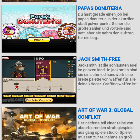
PAPAS DONUTERIA
Du hast gerade einen job bei
papas donuteria in der skurrilen
stadt pulver punkt. Sicher die
große zahlen und vorteile sind
nett, aber sie nahm den auftrag
für die beg..
JACK SMITH-FREE
Jacksmith ist die schlausten esel
im ganzen land. In jacksmith sind
sie ein schmied handwerk eine
breite palette von waffen für alle
deine krieger. Crafting waffen ist
..
ART OF WAR 3: GLOBAL
CONFLICT
Der nächste teil einer reihe von
absorbierenden strategiespiele
aus gang spiele studio. Spieler
müssen zur teilnahme an groß