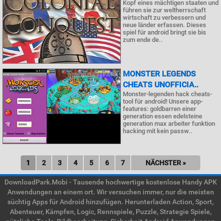
Kopf eines mächtigen staaten und
führen sie zur weltherrschaft
wirtschaft zu verbessern und
neue länder erfassen. Dieses
spiel für android bringt sie bis
zum ende de..
MONSTER LEGENDS
CHEATS UNOFFICIA..
Monster-legenden hack cheats-
tool für android! Unsere app-
features: goldbarren einer
generation essen edelsteine
generation max arbeiter funktion
hacking mit kein passw..
1
2
3
4
5
6
7
NÄCHSTER »
DownloadPark.Mobi - Tausende hochwertige kostenlose Handy APK
Anwendungen an einem ort. Wir versuchen immer, nur die meisten
süchtig Apps für Android hinzufügen. Herunterladen Action, Sport,
Abenteuer, Kämpfen, Logic, Rennspiele, Puzzle, Strategie Spiele,