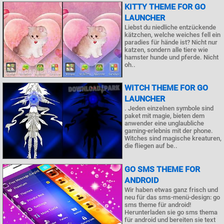
KITTY THEME FOR GO
LAUNCHER
Liebst du niedliche entzückende
kätzchen, welche weiches fell ein
paradies für hände ist? Nicht nur
katzen, sondern alle tiere wie
hamster hunde und pferde. Nicht
oh..
WITCH THEME FOR GO
LAUNCHER
. Jeden einzelnen symbole sind
paket mit magie, bieten dem
anwender eine unglaubliche
gaming-erlebnis mit der phone.
Witches sind magische kreaturen,
die fliegen auf be..
GO SMS THEME FOR
ANDROID
Wir haben etwas ganz frisch und
neu für das sms-menü-design: go
sms theme für android!
Herunterladen sie go sms thema
für android und bereiten sie text