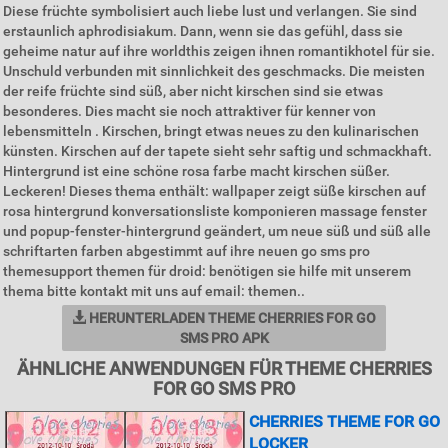
Diese früchte symbolisiert auch liebe lust und verlangen. Sie sind
erstaunlich aphrodisiakum. Dann, wenn sie das gefühl, dass sie
geheime natur auf ihre worldthis zeigen ihnen romantikhotel für sie.
Unschuld verbunden mit sinnlichkeit des geschmacks. Die meisten
der reife früchte sind süß, aber nicht kirschen sind sie etwas
besonderes. Dies macht sie noch attraktiver für kenner von
lebensmitteln . Kirschen, bringt etwas neues zu den kulinarischen
künsten. Kirschen auf der tapete sieht sehr saftig und schmackhaft.
Hintergrund ist eine schöne rosa farbe macht kirschen süßer.
Leckeren! Dieses thema enthält: wallpaper zeigt süße kirschen auf
rosa hintergrund konversationsliste komponieren massage fenster
und popup-fenster-hintergrund geändert, um neue süß und süß alle
schriftarten farben abgestimmt auf ihre neuen go sms pro
themesupport themen für droid: benötigen sie hilfe mit unserem
thema bitte kontakt mit uns auf email: themen..
HERUNTERLADEN THEME CHERRIES FOR GO
SMS PRO APK
ÄHNLICHE ANWENDUNGEN FÜR THEME CHERRIES
FOR GO SMS PRO
CHERRIES THEME FOR GO
LOCKER