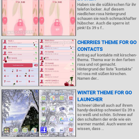
Haben sie die süßkirschen für ihr
telefon locker. Auf diesem
niedlichen rosa hintergrund
schauen sie noch schmackhafter
hübscher. Auch die sperre ist
pink! Es 39 s f..
CHERRIES THEME FOR GO
CONTACTS
Antrag auf kontakte mit kirschen-
thema. Thema war in den farben
rosa und rot gemacht.
Hintergrund der liste "kontakte"
ist rosa mit süßen kirschen.
Namen der..
WINTER THEME FOR GO
LAUNCHER
Schnee! üBerall auch auf ihrem
handy-desktop schneien! Es 39 s
so weiß und schön. Schnee auf
den schultern der erde wie ein
warmer mantel. Auch wenn wir
wissen, dass ..