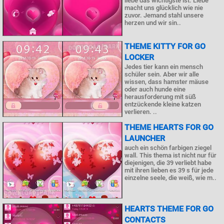
liebe das wichtigste ist. Liebe
macht uns glücklich wie nie
zuvor. Jemand stahl unsere
herzen und wir sin..
THEME KITTY FOR GO
LOCKER
Jedes tier kann ein mensch
schüler sein. Aber wir alle
wissen, dass hamster mäuse
oder auch hunde eine
herausforderung mit süß
entzückende kleine katzen
verlieren. ..
THEME HEARTS FOR GO
LAUNCHER
auch ein schön farbigen ziegel
wall. This thema ist nicht nur für
diejenigen, die 39 verliebt habe
mit ihren lieben es 39 s für jede
einzelne seele, die weiß, wie m..
HEARTS THEME FOR GO
CONTACTS