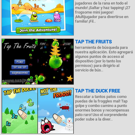
jugadores de la rana en todo el
mundo! ¡Saltar y haz tapping! ¡27
frogsome mini juegos!
¡Multijugador para divertirse en
familia! ¡Fil..
TAP THE FRUITS
herramienta de búsqueda para
nuestra aplicación. Esto agregará
algunos puntos de acceso al
dispositivo (por lo tanto los
permisos) para dirigirlo al
servicio de bús..
TAP THE DUCK FREE
Rescatar a tantos patos como
puedas de la froggles mal! Tap
golpe y combo camino a punto
enormes bonos y recompensas
pato raro! Uso el sorprendente
poder sube a la diver..