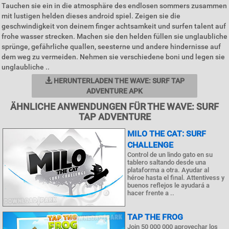
Tauchen sie ein in die atmosphäre des endlosen sommers zusammen
mit lustigen helden dieses android spiel. Zeigen sie die
geschwindigkeit von deinem finger achtsamkeit und surfen talent auf
frohe wasser strecken. Machen sie den helden füllen sie unglaubliche
sprünge, gefährliche quallen, seesterne und andere hindernisse auf
dem weg zu vermeiden. Nehmen sie verschiedene boni und legen sie
unglaubliche ..
HERUNTERLADEN THE WAVE: SURF TAP
ADVENTURE APK
ÄHNLICHE ANWENDUNGEN FÜR THE WAVE: SURF
TAP ADVENTURE
MILO THE CAT: SURF
CHALLENGE
Control de un lindo gato en su
tablero saltando desde una
plataforma a otra. Ayudar al
héroe hasta el final. Attentivess y
buenos reflejos le ayudará a
hacer frente a ..
TAP THE FROG
Join 50 000 000 aprovechar los