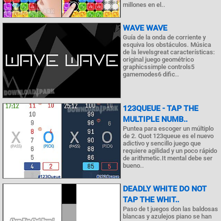
millones en el..
WAVE WAVE
Guía de la onda de corriente y
esquiva los obstáculos. Música
de la levelsgreat características:
original juego geométrico
graphicssimple controls5
gamemodes6 dific..
123QUEUE - TAP THE
MULTIPLE NUMB..
Puntea para escoger un múltiplo
de 2. Quot 123queue es el nuevo
adictivo y sencillo juego que
requiere agilidad y un poco rápido
de arithmetic.It mental debe ser
bueno..
DEADLY WHITE DO NOT
TAP THE WHIT..
Paso de t juegos don las baldosas
blancas y azulejos piano se han