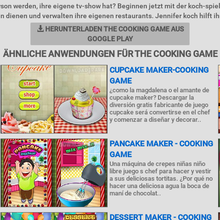
wson werden, ihre eigene tv-show hat? Beginnen jetzt mit der koch-spiel
 dienen und verwalten ihre eigenen restaurants. Jennifer koch hilft i
HERUNTERLADEN THE COOKING GAME AUS
GOOGLE PLAY
ÄHNLICHE ANWENDUNGEN FÜR THE COOKING GAME
CUPCAKE MAKER-COOKING
GAME
¿como la magdalena o el amante de
cupcake maker? Descargar la
diversión gratis fabricante de juego
cupcake será convertirse en el chef
y comenzar a diseñar y decorar..
PANCAKE MAKER - COOKING
GAME
Una máquina de crepes niñas niño
libre juego s chef para hacer y vestir
a sus deliciosas tortitas. ¿Por qué no
hacer una deliciosa agua la boca de
maní de chocolat..
DESSERT MAKER - COOKING