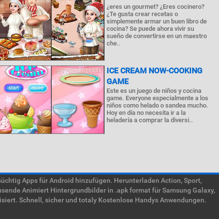
¿eres un gourmet? ¿Eres cocinero?
¿Te gusta crear recetas o
simplemente armar un buen libro de
cocina? Se puede ahora vivir su
sueño de convertirse en un maestro
che..
ICE CREAM NOW-COOKING
GAME
Este es un juego de niños y cocina
game. Everyone especialmente a los
niños como helado o sandea mucho.
Hoy en día no necesita ir a la
heladería a comprar la diversi..
htig Apps für Android hinzufügen. Herunterladen Action, Sport,
usende Animiert Hintergrundbilder in .apk format für Samsung Galaxy,
isiert. Schnell, sicher und totaly Kostenlose Handys Anwendungen.