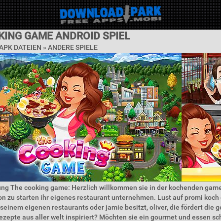
KING GAME ANDROID SPIEL
PK DATEIEN » ANDERE SPIELE
ung The cooking game: Herzlich willkommen sie in der kochenden game
on zu starten ihr eigenes restaurant unternehmen. Lust auf promi koch
 seinem eigenen restaurants oder jamie besitzt, oliver, die fördert die
ezepte aus aller welt inspiriert? Möchten sie ein gourmet und essen sch