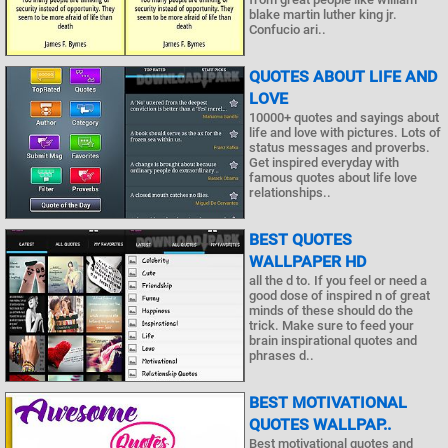
blake martin luther king jr.
Confucio ari..
QUOTES ABOUT LIFE AND
LOVE
10000+ quotes and sayings about
life and love with pictures. Lots of
status messages and proverbs.
Get inspired everyday with
famous quotes about life love
relationships..
BEST QUOTES
WALLPAPER HD
all the d to. If you feel or need a
good dose of inspired n of great
minds of these should do the
trick. Make sure to feed your
brain inspirational quotes and
phrases d..
BEST MOTIVATIONAL
QUOTES WALLPAP..
Best motivational quotes and