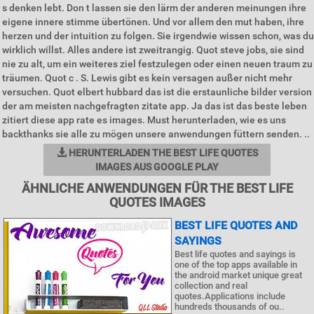
s denken lebt. Don t lassen sie den lärm der anderen meinungen ihre
eigene innere stimme übertönen. Und vor allem den mut haben, ihre
herzen und der intuition zu folgen. Sie irgendwie wissen schon, was du
wirklich willst. Alles andere ist zweitrangig. Quot steve jobs, sie sind
nie zu alt, um ein weiteres ziel festzulegen oder einen neuen traum zu
träumen. Quot c . S. Lewis gibt es kein versagen außer nicht mehr
versuchen. Quot elbert hubbard das ist die erstaunliche bilder version
der am meisten nachgefragten zitate app. Ja das ist das beste leben
zitiert diese app rate es images. Must herunterladen, wie es uns
backthanks sie alle zu mögen unsere anwendungen füttern senden. ..
HERUNTERLADEN THE BEST LIFE QUOTES
IMAGES AUS GOOGLE PLAY
ÄHNLICHE ANWENDUNGEN FÜR THE BEST LIFE
QUOTES IMAGES
BEST LIFE QUOTES AND
SAYINGS
Best life quotes and sayings is
one of the top apps available in
the android market unique great
collection and real
quotes.Applications include
hundreds thousands of ou..