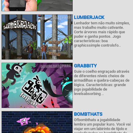
LUMBERJACK
Lenhador tem não muito simples,
mas trabalho muito cativante.
Corte árvores mais rápido que
puder e ganha pontos. Jogo
características: boa
graphicssimple controlsfo..
GRABBITY
Guie o coelho engraçado através
de diferentes níveis cheios de
armadilhas e quebra-cabeças de
lógica. Características: grande
jogo jogabilidade de
levelsabsorbing ..
BOMBTHATS
Ofbombthats a jogabilidade
lembra um popular kuro. Você vai
viajar em um labirinto de tijolo e