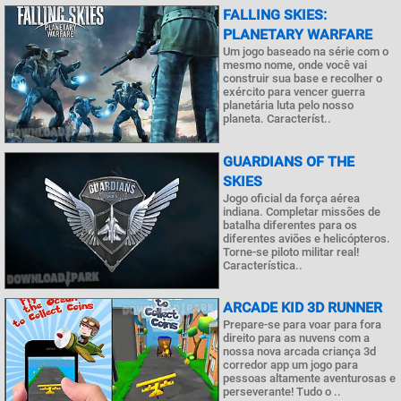
FALLING SKIES:
PLANETARY WARFARE
Um jogo baseado na série com o
mesmo nome, onde você vai
construir sua base e recolher o
exército para vencer guerra
planetária luta pelo nosso
planeta. Característ..
GUARDIANS OF THE
SKIES
Jogo oficial da força aérea
indiana. Completar missões de
batalha diferentes para os
diferentes aviões e helicópteros.
Torne-se piloto militar real!
Característica..
ARCADE KID 3D RUNNER
Prepare-se para voar para fora
direito para as nuvens com a
nossa nova arcada criança 3d
corredor app um jogo para
pessoas altamente aventurosas e
perseverante! Tudo o ..