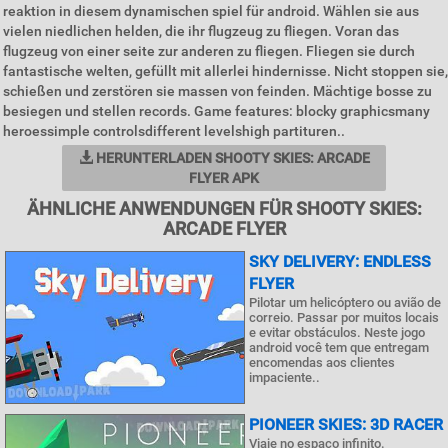
reaktion in diesem dynamischen spiel für android. Wählen sie aus
vielen niedlichen helden, die ihr flugzeug zu fliegen. Voran das
flugzeug von einer seite zur anderen zu fliegen. Fliegen sie durch
fantastische welten, gefüllt mit allerlei hindernisse. Nicht stoppen sie,
schießen und zerstören sie massen von feinden. Mächtige bosse zu
besiegen und stellen records. Game features: blocky graphicsmany
heroessimple controlsdifferent levelshigh partituren..
HERUNTERLADEN SHOOTY SKIES: ARCADE
FLYER APK
ÄHNLICHE ANWENDUNGEN FÜR SHOOTY SKIES:
ARCADE FLYER
SKY DELIVERY: ENDLESS
FLYER
Pilotar um helicóptero ou avião de
correio. Passar por muitos locais
e evitar obstáculos. Neste jogo
android você tem que entregam
encomendas aos clientes
impaciente..
PIONEER SKIES: 3D RACER
Viaje no espaço infinito.