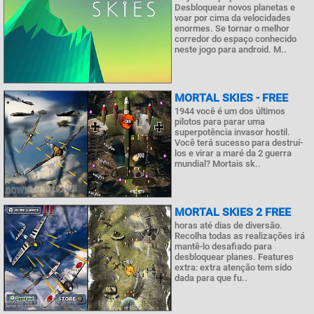
Desbloquear novos planetas e
voar por cima da velocidades
enormes. Se tornar o melhor
corredor do espaço conhecido
neste jogo para android. M..
MORTAL SKIES - FREE
1944 você é um dos últimos
pilotos para parar uma
superpotência invasor hostil.
Você terá sucesso para destruí-
los e virar a maré da 2 guerra
mundial? Mortais sk..
MORTAL SKIES 2 FREE
horas até dias de diversão.
Recolha todas as realizações irá
mantê-lo desafiado para
desbloquear planes. Features
extra: extra atenção tem sido
dada para que fu..