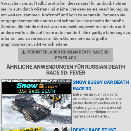
Versuchen sie, auf tödliche straßen dieses spiel für android. Fahren
sie ihr auto durch wüsten und städte. Verwenden sie beschleunigung,
um weiterzukommen. Kraftstoff und boni zu sammeln. Rammen sie
entgegenkommenden autos und schmeißen sie abseits der straße.
Zerstöre die feinde mit schweren maschinengewehren raketen und
andere waffen, die auf ihrem auto montiert. Einzigartige fahrzeuge zu
erhalten und zu verbessern them.Game merkmale: große
graphicsgreat musik4 verschiedene..
HERUNTERLADEN RUSSIAN DEATH RACE 3D:
FEVER APK
ÄHNLICHE ANWENDUNGEN FÜR RUSSIAN DEATH
RACE 3D: FEVER
SNOW BUGGY CAR DEATH
RACE 3D
Entrar en un rush de coche
armados a lo largo de la nieve
pistas destruir coches de tus
rivales y gana carrera mortal.
Prepárate participar en una
carrera de la muerte ..
DEATH RACE STUNT