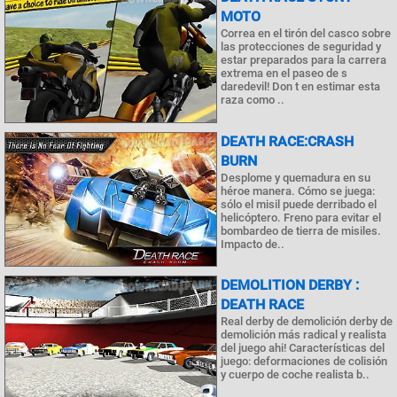
MOTO
Correa en el tirón del casco sobre
las protecciones de seguridad y
estar preparados para la carrera
extrema en el paseo de s
daredevil! Don t en estimar esta
raza como ..
DEATH RACE:CRASH
BURN
Desplome y quemadura en su
héroe manera. Cómo se juega:
sólo el misil puede derribado el
helicóptero. Freno para evitar el
bombardeo de tierra de misiles.
Impacto de..
DEMOLITION DERBY :
DEATH RACE
Real derby de demolición derby de
demolición más radical y realista
del juego ahi! Características del
juego: deformaciones de colisión
y cuerpo de coche realista b..