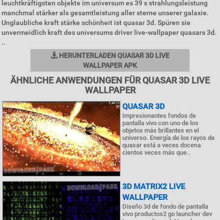
leuchtkräftigsten objekte im universum es 39 s strahlungsleistung
manchmal stärker als gesamtleistung aller sterne unserer galaxie.
Unglaubliche kraft stärke schönheit ist quasar 3d. Spüren sie
unvermeidlich kraft des universums driver live-wallpaper quasars 3d.
..
HERUNTERLADEN QUASAR 3D LIVE
WALLPAPER APK
ÄHNLICHE ANWENDUNGEN FÜR QUASAR 3D LIVE
WALLPAPER
QUASAR 3D
Impresionantes fondos de
pantalla vivo con uno de los
objetos más brillantes en el
universo. Energía de los rayos de
quasar está a veces docena
cientos veces más que..
3D MATRIX2 LIVE
WALLPAPER
Diseño 3d de fondo de pantalla
vivo productos2 go launcher dev