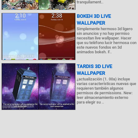
tranquilament..
BOKEH 3D LIVE
WALLPAPER
Simplemente hermoso 3d ligero
sin anuncios y no hay permiso
necesitan live wallpaper. Hacer
que su teléfono lucir hermosa con
este nuevos fondos en 3d
animados bokeh. F..
TARDIS 3D LIVE
WALLPAPER
¿actualización (1. 00a) incluye
varias características nuevas que
requieren también algunos
permisos de permissions. New:
leer almacenamiento externo
para elegir su ..