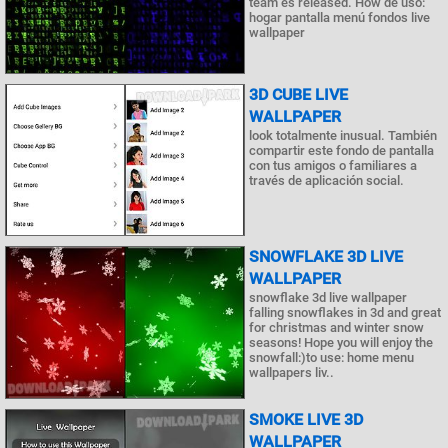
team es released. How de uso:
hogar pantalla menú fondos live
wallpaper
3D CUBE LIVE
WALLPAPER
look totalmente inusual. También
compartir este fondo de pantalla
con tus amigos o familiares a
través de aplicación social.
SNOWFLAKE 3D LIVE
WALLPAPER
snowflake 3d live wallpaper
falling snowflakes in 3d and great
for christmas and winter snow
seasons! Hope you will enjoy the
snowfall:)to use: home menu
wallpapers liv..
SMOKE LIVE 3D
WALLPAPER