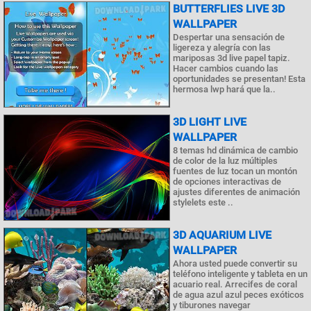
BUTTERFLIES LIVE 3D
WALLPAPER
Despertar una sensación de
ligereza y alegría con las
mariposas 3d live papel tapiz.
Hacer cambios cuando las
oportunidades se presentan! Esta
hermosa lwp hará que la..
3D LIGHT LIVE
WALLPAPER
8 temas hd dinámica de cambio
de color de la luz múltiples
fuentes de luz tocan un montón
de opciones interactivas de
ajustes diferentes de animación
stylelets este ..
3D AQUARIUM LIVE
WALLPAPER
Ahora usted puede convertir su
teléfono inteligente y tableta en un
acuario real. Arrecifes de coral
de agua azul azul peces exóticos
y tiburones navegar