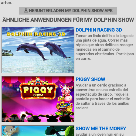
arten..
HERUNTERLADEN MY DOLPHIN SHOW APK
ÄHNLICHE ANWENDUNGEN FÜR MY DOLPHIN SHOW
DOLPHIN RACING 3D
Tomar un lindo delfín a lo largo de
una pista de agua. Correr más
rápido que otros delfines recoger
monedas en el camino de
superados obstáculos. Participan
en carre..
PIGGY SHOW
Ayudar a un cerdo gracioso a
convertirse en una estrella del
espectáculo de circo. Toque la
pantalla para hacer el cochinillo
de saltar a través de los anillos
ardient..
SHOW ME THE MONEY
ayudar a un joven nuri en su