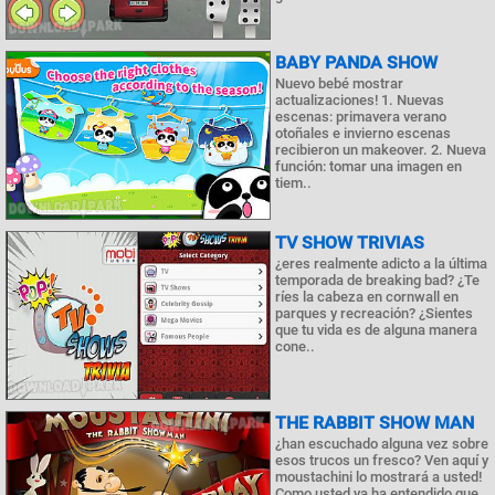
BABY PANDA SHOW
Nuevo bebé mostrar
actualizaciones! 1. Nuevas
escenas: primavera verano
otoñales e invierno escenas
recibieron un makeover. 2. Nueva
función: tomar una imagen en
tiem..
TV SHOW TRIVIAS
¿eres realmente adicto a la última
temporada de breaking bad? ¿Te
ríes la cabeza en cornwall en
parques y recreación? ¿Sientes
que tu vida es de alguna manera
cone..
THE RABBIT SHOW MAN
¿han escuchado alguna vez sobre
esos trucos un fresco? Ven aquí y
moustachini lo mostrará a usted!
Como usted ya ha entendido que