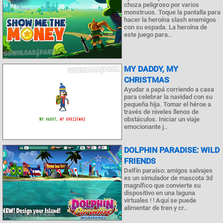
choza peligroso por varios
monstruos. Toque la pantalla para
hacer la heroína slash enemigos
con su espada. La heroína de
este juego para..
MY DADDY, MY
CHRISTMAS
Ayudar a papá corriendo a casa
para celebrar la navidad con su
pequeña hija. Tomar el héroe a
través de niveles llenos de
obstáculos. Iniciar un viaje
emocionante j..
DOLPHIN PARADISE: WILD
FRIENDS
Delfín paraíso: amigos salvajes
es un simulador de mascota 3d
magnífico que convierte su
dispositivo en una laguna
virtuales ! ! Aquí se puede
alimentar de tren y cr..