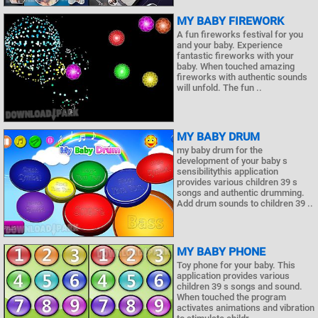
MY BABY FIREWORK
A fun fireworks festival for you
and your baby. Experience
fantastic fireworks with your
baby. When touched amazing
fireworks with authentic sounds
will unfold. The fun ..
MY BABY DRUM
my baby drum for the
development of your baby s
sensibilitythis application
provides various children 39 s
songs and authentic drumming.
Add drum sounds to children 39 ..
MY BABY PHONE
Toy phone for your baby. This
application provides various
children 39 s songs and sound.
When touched the program
activates animations and vibration