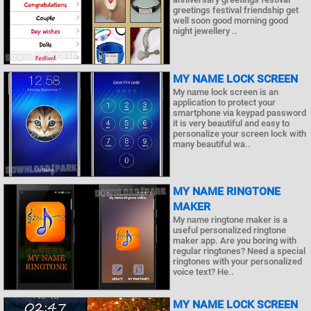
greetings festival friendship get
well soon good morning good
night jewellery ..
MY NAME LOCK SCREEN
My name lock screen is an
application to protect your
smartphone via keypad password
it is very beautiful and easy to
personalize your screen lock with
many beautiful wa..
MY NAME RINGTONE
MAKER
My name ringtone maker is a
useful personalized ringtone
maker app. Are you boring with
regular ringtones? Need a special
ringtones with your personalized
voice text? He..
MY NAME LOCK SCREEN