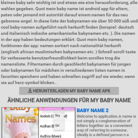
kleines baby sehr wichtig ist und etwas wie eine herausforderung, alle
wahlen gegeben. Quot mein baby name ist android app für eltern,
paten oder jemand mit autorität darauf einem namen für das neu
geborene angel. In diese liste der babynamen sie über 50 000 süß und
cool baby-namen aufgeführt nach herkunft finden (beispiel: deutsch
und italienisch indische amerikanische babynamen etc. ). Die namen
in der app haben bedeutungen erklärt. Quot mein baby namen,
funktionen der app: namen sortiert nach nationalität herkunft
(englisch african muslimischen babynamen etc. ) Schnell scroll-taste
für verbesserte benutzerfreundlichkeit beim scrollen trog die
namensliste. Filternamen durch geschlecht babynamen für jungen
oder babynamen für mädchen in verschiedenen listen namen in
favoriten speichern und haben schnellen zugriff auf sie wieder, wenn
sie auf herz-symbol klicken..
HERUNTERLADEN MY BABY NAME APK
ÄHNLICHE ANWENDUNGEN FÜR MY BABY NAME
BABY NAME 2
Welcome to application.A name is
not simply a conglomeration of
letters together as a convenient
way of referring to someone.
Ideally is a defined person n a