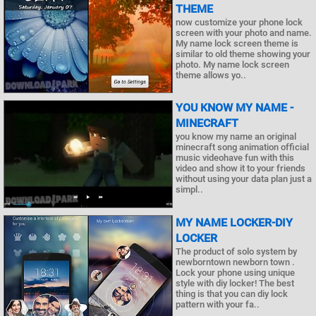
THEME
now customize your phone lock
screen with your photo and name.
My name lock screen theme is
similar to old theme showing your
photo. My name lock screen
theme allows yo..
YOU KNOW MY NAME -
MINECRAFT
you know my name an original
minecraft song animation official
music videohave fun with this
video and show it to your friends
without using your data plan just a
simpl..
MY NAME LOCKER-DIY
LOCKER
The product of solo system by
newborntown newborn town .
Lock your phone using unique
style with diy locker! The best
thing is that you can diy lock
pattern with your fa..