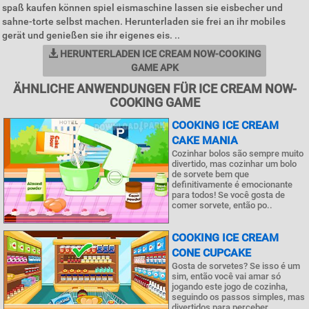
spaß kaufen können spiel eismaschine lassen sie eisbecher und
sahne-torte selbst machen. Herunterladen sie frei an ihr mobiles
gerät und genießen sie ihr eigenes eis. ..
HERUNTERLADEN ICE CREAM NOW-COOKING
GAME APK
ÄHNLICHE ANWENDUNGEN FÜR ICE CREAM NOW-
COOKING GAME
COOKING ICE CREAM
CAKE MANIA
Cozinhar bolos são sempre muito
divertido, mas cozinhar um bolo
de sorvete bem que
definitivamente é emocionante
para todos! Se você gosta de
comer sorvete, então po..
COOKING ICE CREAM
CONE CUPCAKE
Gosta de sorvetes? Se isso é um
sim, então você vai amar só
jogando este jogo de cozinha,
seguindo os passos simples, mas
divertidos para perceber