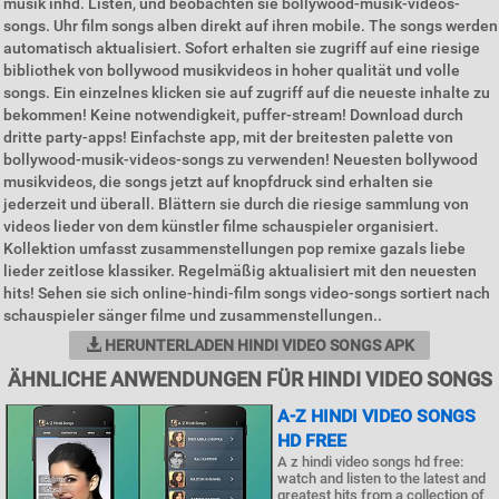
musik inhd. Listen, und beobachten sie bollywood-musik-videos-
songs. Uhr film songs alben direkt auf ihren mobile. The songs werden
automatisch aktualisiert. Sofort erhalten sie zugriff auf eine riesige
bibliothek von bollywood musikvideos in hoher qualität und volle
songs. Ein einzelnes klicken sie auf zugriff auf die neueste inhalte zu
bekommen! Keine notwendigkeit, puffer-stream! Download durch
dritte party-apps! Einfachste app, mit der breitesten palette von
bollywood-musik-videos-songs zu verwenden! Neuesten bollywood
musikvideos, die songs jetzt auf knopfdruck sind erhalten sie
jederzeit und überall. Blättern sie durch die riesige sammlung von
videos lieder von dem künstler filme schauspieler organisiert.
Kollektion umfasst zusammenstellungen pop remixe gazals liebe
lieder zeitlose klassiker. Regelmäßig aktualisiert mit den neuesten
hits! Sehen sie sich online-hindi-film songs video-songs sortiert nach
schauspieler sänger filme und zusammenstellungen..
HERUNTERLADEN HINDI VIDEO SONGS APK
ÄHNLICHE ANWENDUNGEN FÜR HINDI VIDEO SONGS
A-Z HINDI VIDEO SONGS
HD FREE
A z hindi video songs hd free:
watch and listen to the latest and
greatest hits from a collection of