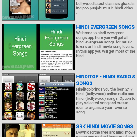
bollywood latest classics ghazals
indipop punjabi music hindi video
..
HINDI EVERGREEN SONGS
Welcome to hindi evergreen
songs app here you will get all
hindi evergreen songs for music
lovers or hindi movie song lovers.
In this app you will get most of the
hindi ..
HINDITOP - HINDI RADIO &
SONGS
Hinditop brings you the best 24 7
hindi (bollywood) online radio and
hindi (bollywood) songs. Option to
play selected song and create
icds to organize your favorite
song..
SRK HINDI MOVIE SONGS
Download the free srk hindi movie
songs app and get immersed into