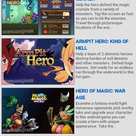
Help the hero defend the magic
crystals from a variety of
monsters. Tap the screen as fast
as you can to hit the enemies.
Travel through picturesque
locations of the wor..
ARMPIT HERO: KING OF
HELL
Help a team of 2 demonic heroes
destroy hordes of evil demons
and other monsters. Defeat huge
bosses. Get ready for an endless
run through the underworld in this
fun gam..
HERO OF MAGIC: WAR
AGE
Examine a fantasy world fight
numerous opponents pick worthy
take and upgrade your character.
In this android game you can
create a hero with unique
appearance. Take the..