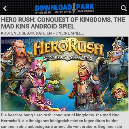
HERO RUSH: CONQUEST OF KINGDOMS. THE
MAD KING ANDROID SPIEL
KOSTENLOSE APK DATEIEN »
ONLINE SPIELE
Die beschreibung Hero rush: conquest of kingdoms. the mad king:
Herrschaft, die ihr eigenes königreich mieten legendären helden
sammeln eine unbesiegbare armee die welt erobern. Beginnen sie