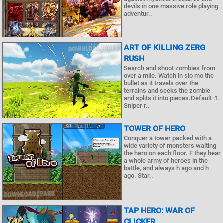
devils in one massive role playing
adventur..
ART OF KILLING ZERG
RUSH
Search and shoot zombies from
over a mile. Watch in slo mo the
bullet as it travels over the
terrains and seeks the zombie
and splits it into pieces.Default :1.
Sniper r..
TOWER OF HERO
Conquer a tower packed with a
wide variety of monsters waiting
the hero on each floor. F they hear
a whole army of heroes in the
battle, and always h ago and h
ago. Star..
TAP HERO: WAR OF
CLICKER