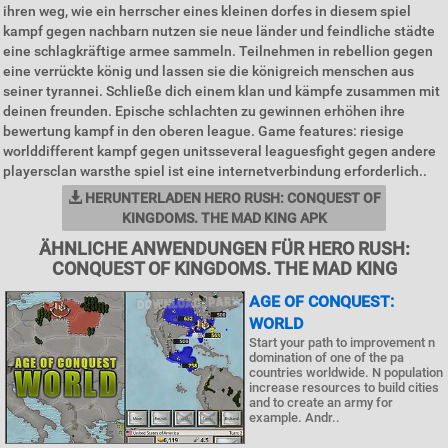
ihren weg, wie ein herrscher eines kleinen dorfes in diesem spiel
kampf gegen nachbarn nutzen sie neue länder und feindliche städte
eine schlagkräftige armee sammeln. Teilnehmen in rebellion gegen
eine verrückte könig und lassen sie die königreich menschen aus
seiner tyrannei. Schließe dich einem klan und kämpfe zusammen mit
deinen freunden. Epische schlachten zu gewinnen erhöhen ihre
bewertung kampf in den oberen league. Game features: riesige
worlddifferent kampf gegen unitsseveral leaguesfight gegen andere
playersclan warsthe spiel ist eine internetverbindung erforderlich..
HERUNTERLADEN HERO RUSH: CONQUEST OF
KINGDOMS. THE MAD KING APK
ÄHNLICHE ANWENDUNGEN FÜR HERO RUSH:
CONQUEST OF KINGDOMS. THE MAD KING
AGE OF CONQUEST:
WORLD
Start your path to improvement n
domination of one of the pa
countries worldwide. N population
increase resources to build cities
and to create an army for
example. Andr..