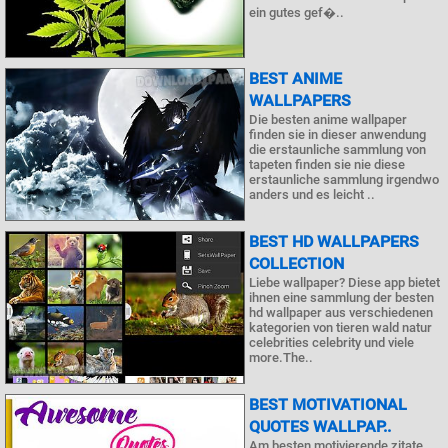
ein gutes gef�..
BEST ANIME
WALLPAPERS
Die besten anime wallpaper
finden sie in dieser anwendung
die erstaunliche sammlung von
tapeten finden sie nie diese
erstaunliche sammlung irgendwo
anders und es leicht ..
BEST HD WALLPAPERS
COLLECTION
Liebe wallpaper? Diese app bietet
ihnen eine sammlung der besten
hd wallpaper aus verschiedenen
kategorien von tieren wald natur
celebrities celebrity und viele
more.The..
BEST MOTIVATIONAL
QUOTES WALLPAP..
Am besten motivierende zitate