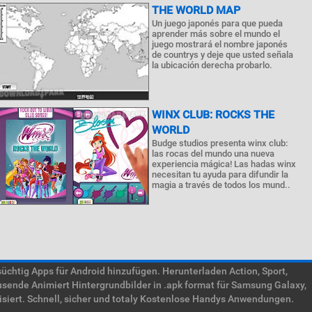
THE WORLD MAP
Un juego japonés para que pueda
aprender más sobre el mundo el
juego mostrará el nombre japonés
de countrys y deje que usted señala
la ubicación derecha probarlo.
WINX CLUB: ROCKS THE
WORLD
Budge studios presenta winx club:
las rocas del mundo una nueva
experiencia mágica! Las hadas winx
necesitan tu ayuda para difundir la
magia a través de todos los mund..
htig Apps für Android hinzufügen. Herunterladen Action, Sport,
usende Animiert Hintergrundbilder in .apk format für Samsung Galaxy,
isiert. Schnell, sicher und totaly Kostenlose Handys Anwendungen.