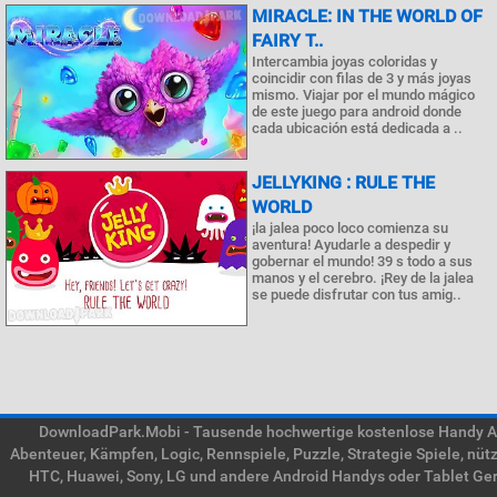
MIRACLE: IN THE WORLD OF
FAIRY T..
Intercambia joyas coloridas y
coincidir con filas de 3 y más joyas
mismo. Viajar por el mundo mágico
de este juego para android donde
cada ubicación está dedicada a ..
JELLYKING : RULE THE
WORLD
¡la jalea poco loco comienza su
aventura! Ayudarle a despedir y
gobernar el mundo! 39 s todo a sus
manos y el cerebro. ¡Rey de la jalea
se puede disfrutar con tus amig..
DownloadPark.Mobi - Tausende hochwertige kostenlose Handy APK
Abenteuer, Kämpfen, Logic, Rennspiele, Puzzle, Strategie Spiele, nü
HTC, Huawei, Sony, LG und andere Android Handys oder Tablet Gerä