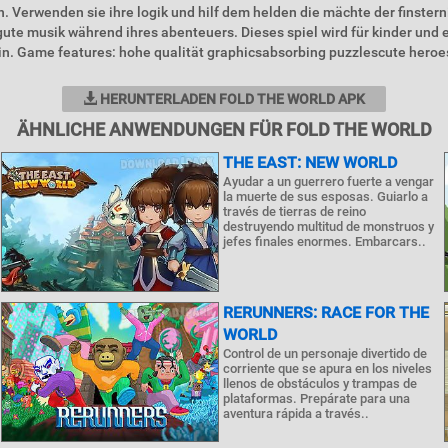
. Verwenden sie ihre logik und hilf dem helden die mächte der finstern
ute musik während ihres abenteuers. Dieses spiel wird für kinder und
in. Game features: hohe qualität graphicsabsorbing puzzlescute hero
HERUNTERLADEN FOLD THE WORLD APK
ÄHNLICHE ANWENDUNGEN FÜR FOLD THE WORLD
THE EAST: NEW WORLD
Ayudar a un guerrero fuerte a vengar
la muerte de sus esposas. Guiarlo a
través de tierras de reino
destruyendo multitud de monstruos y
jefes finales enormes. Embarcars..
RERUNNERS: RACE FOR THE
WORLD
Control de un personaje divertido de
corriente que se apura en los niveles
llenos de obstáculos y trampas de
plataformas. Prepárate para una
aventura rápida a través..