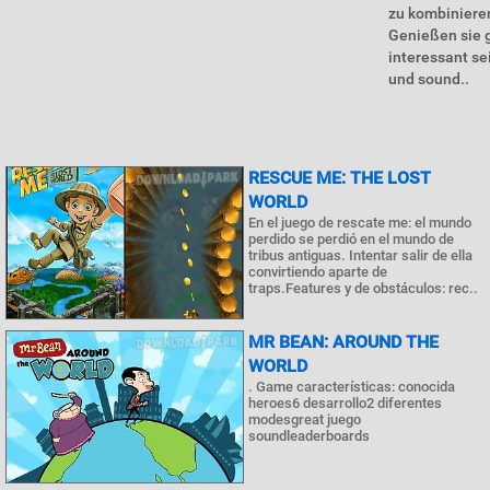
zu kombinieren
Genießen sie g
interessant se
und sound..
RESCUE ME: THE LOST
WORLD
En el juego de rescate me: el mundo
perdido se perdió en el mundo de
tribus antiguas. Intentar salir de ella
convirtiendo aparte de
traps.Features y de obstáculos: rec..
MR BEAN: AROUND THE
WORLD
. Game características: conocida
heroes6 desarrollo2 diferentes
modesgreat juego
soundleaderboards