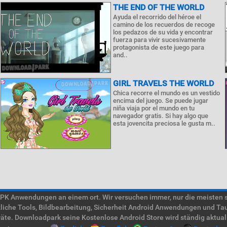
THE END OF THE WORLD
Ayuda el recorrido del héroe el
camino de los recuerdos de recoge
los pedazos de su vida y encontrar
fuerza para vivir sucesivamente
protagonista de este juego para
and..
GIRL TRAVELS THE WORLD
Chica recorre el mundo es un vestido
encima del juego. Se puede jugar
niña viaja por el mundo en tu
navegador gratis. Si hay algo que
esta jovencita preciosa le gusta m..
 Anwendungen an einem ort. Wir versuchen immer, nur die meisten süc
tzliche Tools, Bildbearbeitung, Sicherheit Android Anwendungen und Ta
te. Downloadpark seine Kostenlose Android Store wird ständig aktual