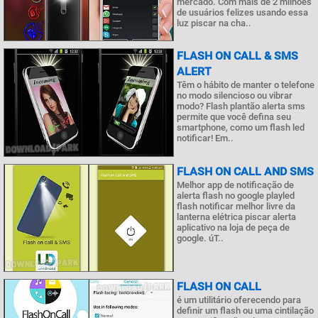
mercado. Com mais de 2 milhões
de usuários felizes usando essa
luz piscar na cha..
FLASH ON CALL & SMS
ALERT
Têm o hábito de manter o telefone
no modo silencioso ou vibrar
modo? Flash plantão alerta sms
permite que você defina seu
smartphone, como um flash led
notificar! Em..
FLASH ON CALL AND SMS
Melhor app de notificação de
alerta flash no google playled
flash notificar melhor livre da
lanterna elétrica piscar alerta
aplicativo na loja de peça de
google. úT..
FLASH ON CALL
é um utilitário oferecendo para
definir um flash ou uma cintilação