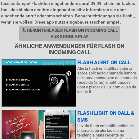
taschenlampe! Flash-bei eingehendem anruf 39 39 ist ein einfaches
tool, das blinken der ihre eingebauten blitz informieren sie über
eingehende anruf oder sms schalten. Benachrichtigungen sie flash-,
wenn sie wollen! Diese app nutzt eingebaute taschenlampe! ..
HERUNTERLADEN FLASH ON INCOMING CALL
AUS GOOGLE PLAY
ÄHNLICHE ANWENDUNGEN FÜR FLASH ON
INCOMING CALL
FLASH ALERT ON CALL
Alerta flash em callflash alerta
sobre aplicação chamada lembra-
o de uma mensagem de chamada
recebida (sms) e notificações
com o piscar da luz com o uso da
luz de fl..
FLASH LIGHT ON CALL &
SMS
Luz do flash em notificações de
chamada ou alertas é uma
tendência mais recente no