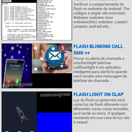
Verificar o comportamento do
flash no webview de android. The
códigos a seguir são executed.
Webview webview novo
webview(this) webview. Loadurl
(arquivo: android ativ..
FLASH BLINKING CALL
SMS ++
Piscar no alerta de chamada e
smsflachlight telefone
callflashlight é um aplicativo
inteligente para alertá-lo quando
você recebe uma mensagem de
telefone de chamada ..
FLASH LIGHT ON CLAP
Luz do flash na gonorreia você
como luz de flash diferente com
diferentes cores como vermelho,
azul verde ou more. If qualquer
momento em sua casa de luz não
é naquel..