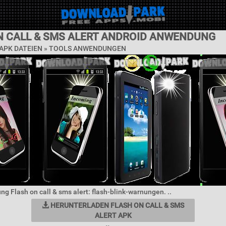
N CALL & SMS ALERT ANDROID ANWENDUNG
APK DATEIEN »
TOOLS ANWENDUNGEN
ng Flash on call & sms alert: flash-blink-warnungen. ..
HERUNTERLADEN FLASH ON CALL & SMS
ALERT APK