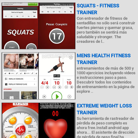
SQUATS - FITNESS
TRAINER
Con entrenador de fitness de
sentadillas no sólo será construir
fuertes piernas y quemar grasa,
pero también se sentirá más
saludable y stronger. The
creadores de l..
MENS HEALTH FITNESS
TRAINER
entrenamientos de más de 500 y
1000 ejercicios incluyendo videos
e instrucciones paso a paso.
Descubrir todos los contenidos
de entrenamiento en la página de
explore ..
EXTREME WEIGHT LOSS
TRAINER
Su herramienta de rastreador de
pérdida de peso completo es
ahora free.Install android app
ahora... El asistente de dirección
de pérdida de peso final ha