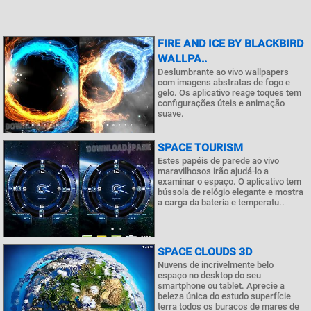
FIRE AND ICE BY BLACKBIRD
WALLPA..
Deslumbrante ao vivo wallpapers
com imagens abstratas de fogo e
gelo. Os aplicativo reage toques tem
configurações úteis e animação
suave.
SPACE TOURISM
Estes papéis de parede ao vivo
maravilhosos irão ajudá-lo a
examinar o espaço. O aplicativo tem
bússola de relógio elegante e mostra
a carga da bateria e temperatu..
SPACE CLOUDS 3D
Nuvens de incrivelmente belo
espaço no desktop do seu
smartphone ou tablet. Aprecie a
beleza única do estudo superfície
terra todos os buracos de mares de