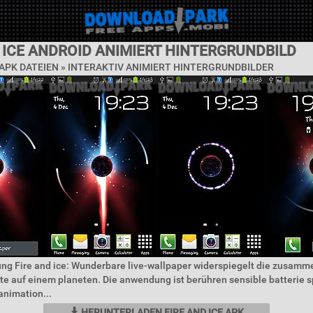
 ICE ANDROID ANIMIERT HINTERGRUNDBILD
APK DATEIEN »
INTERAKTIV ANIMIERT HINTERGRUNDBILDER
ung Fire and ice: Wunderbare live-wallpaper widerspiegelt die zusam
e auf einem planeten. Die anwendung ist berühren sensible batterie 
animation...
HERUNTERLADEN FIRE AND ICE APK