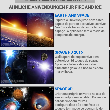
ÄHNLICHE ANWENDUNGEN FÜR FIRE AND ICE
EARTH AND SPACE
Explore o universo junto com estes
papéis de parede exclusivos ao vivo!
Desfrute de belas vistas da terra e
espaço. A aplicação tem o modo de
poupança de energia.
SPACE HD 2015
Wallpapers de espaço vivo com
asteróides 3d toques de reagir.
Aprecie a beleza das estrelas
cintilantes galáxia e nosso planeta
maravilhosa.
SPACE 3D
Criar seu próprio universo na tela do
seu smartphone ou tablet. Papéis de
parede vivo têm muitas
configurações são sensíveis ao
toque e tem modo de economia de