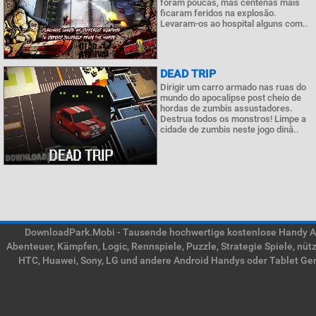
foram poucas, mas centenas mais
ficaram feridos na explosão.
Levaram-os ao hospital alguns com..
DEAD TRIP
Dirigir um carro armado nas ruas do
mundo do apocalipse post cheio de
hordas de zumbis assustadores.
Destrua todos os monstros! Limpe a
cidade de zumbis neste jogo dinâ..
DownloadPark.Mobi - Tausende hochwertige kostenlose Handy APK
Abenteuer, Kämpfen, Logic, Rennspiele, Puzzle, Strategie Spiele, nü
HTC, Huawei, Sony, LG und andere Android Handys oder Tablet Gerä