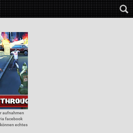
ihr aufnahmen
via facebook
e können echtes