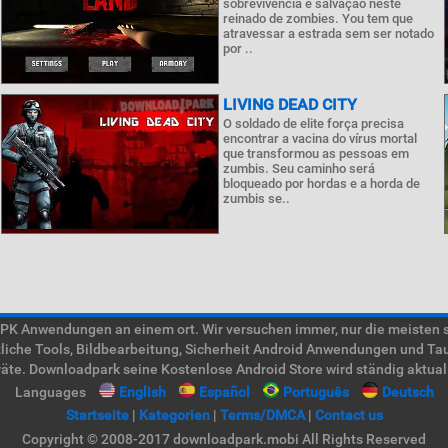
sobrevivência e salvação neste
reinado de zombies. You tem que
atravessar a estrada sem ser notado
por ..
LIVING DEAD CITY
O soldado de elite força precisa
encontrar a vacina do vírus mortal
que transformou as pessoas em
zumbis. Seu caminho será
bloqueado por hordas e a horda de
zumbis se..
 Anwendungen an einem ort. Wir versuchen immer, nur die meisten süc
tzliche Tools, Bildbearbeitung, Sicherheit Android Anwendungen und Ta
te. Downloadpark seine Kostenlose Android Store wird ständig aktual
Languages
English
Español
Português
Deutsch
Startseite
|
Kategorien
|
Terms/DMCA
|
Contact us
Copyright © 2008-2017 downloadpark.mobi All Rights Reserved