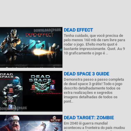
DEAD EFFECT
Tenha cuidado, que você precisa de
pelo menos 160 mb de ram livre para
rodar o jogo. Efeito morto quot é
bastante impressionante. Quot. Au 9
10 graficamente o jogo é ..
DEAD SPACE 3 GUIDE
Demonstra passo a passo completa
de dead space 3 grátis! Todo o jogo
descrito detalhadamente todos os
extra realizações e segredos
imagens detalhadas de todos os
pont..
DEAD TARGET: ZOMBIE
Em 2040 iii guerra mundial
aconteceu a fronteira do país mudou