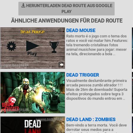
HERUNTERLADEN DEAD ROUTE AUS GOOGLE
PLAY
ÄHNLICHE ANWENDUNGEN FÜR DEAD ROUTE
DEAD MOUSE
Rato morto é o jogo com o tema dos
ratos e você vai matar him.Features:
tela tremendo cristalinas fotos
animal musichow para jogar: mexer
na tela, direcionando a bola ..
DEAD TRIGGER
Visualmente deslumbrante primeira
arcada pessoa zumbi atirador ! ! !
Mais de 26m de downloads! Suporta
efeitos prolongados sobre tegra 3
dispositivos do mundo entrou em ..
DEAD LAND : ZOMBIES
Bem-vindo a terra morta. Você deve
derrotar seus medos para a