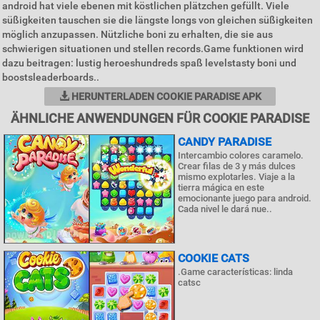
android hat viele ebenen mit köstlichen plätzchen gefüllt. Viele
süßigkeiten tauschen sie die längste longs von gleichen süßigkeiten
möglich anzupassen. Nützliche boni zu erhalten, die sie aus
schwierigen situationen und stellen records.Game funktionen wird
dazu beitragen: lustig heroeshundreds spaß levelstasty boni und
boostsleaderboards..
HERUNTERLADEN COOKIE PARADISE APK
ÄHNLICHE ANWENDUNGEN FÜR COOKIE PARADISE
CANDY PARADISE
Intercambio colores caramelo.
Crear filas de 3 y más dulces
mismo explotarles. Viaje a la
tierra mágica en este
emocionante juego para android.
Cada nivel le dará nue..
COOKIE CATS
.Game características: linda
catsc