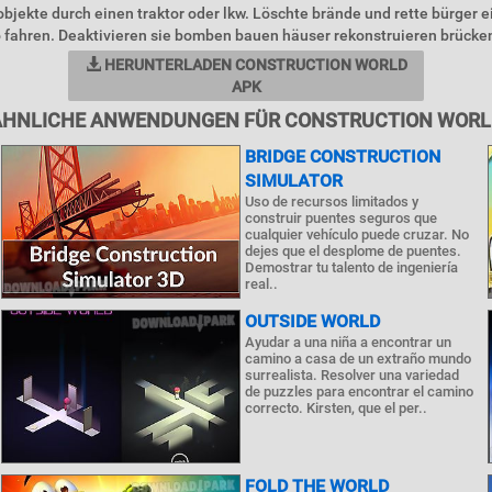
bjekte durch einen traktor oder lkw. Löschte brände und rette bürger e
fahren. Deaktivieren sie bomben bauen häuser rekonstruieren brücken
HERUNTERLADEN CONSTRUCTION WORLD
APK
ÄHNLICHE ANWENDUNGEN FÜR CONSTRUCTION WORL
BRIDGE CONSTRUCTION
SIMULATOR
Uso de recursos limitados y
construir puentes seguros que
cualquier vehículo puede cruzar. No
dejes que el desplome de puentes.
Demostrar tu talento de ingeniería
real..
OUTSIDE WORLD
Ayudar a una niña a encontrar un
camino a casa de un extraño mundo
surrealista. Resolver una variedad
de puzzles para encontrar el camino
correcto. Kirsten, que el per..
FOLD THE WORLD