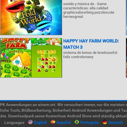
sonido y música de . Game
características: alta calidad
graphicsabsorbing puzzlescute
heroesgreat
HAPPY HAY FARM WORLD:
MATCH 3
sistema de bonos de levelsuseful
feliz controlsmany
 Anwendungen an einem ort. Wir versuchen immer, nur die meisten süc
tzliche Tools, Bildbearbeitung, Sicherheit Android Anwendungen und Ta
te. Downloadpark seine Kostenlose Android Store wird ständig aktual
Languages
English
Español
Português
Deutsch