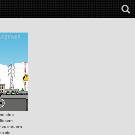
nd eine
 diesem
r zu steuern
en sie