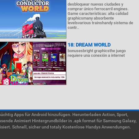
desbloquear nuevas ciudades y
comprar único ferrocarril engines.
Game características: alta calidad
graphicsmany absorbente
levelsvarious trainshandy sistema de
contr..
18: DREAM WORLD
bonusesbright graphicsthe juego
requiere una conexión a internet
htig Apps für Android hinzufügen. Herunterladen Action, Sport,
usende Animiert Hintergrundbilder in .apk format für Samsung Galaxy,
isiert. Schnell, sicher und totaly Kostenlose Handys Anwendungen.