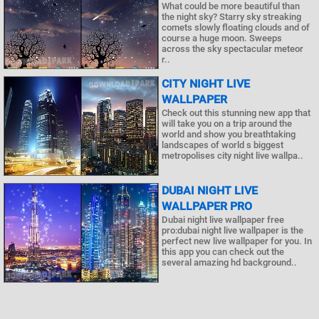
What could be more beautiful than
the night sky? Starry sky streaking
comets slowly floating clouds and of
course a huge moon. Sweeps
across the sky spectacular meteor
r..
CITY NIGHT LIVE
WALLPAPER
Check out this stunning new app that
will take you on a trip around the
world and show you breathtaking
landscapes of world s biggest
metropolises city night live wallpa..
DUBAI NIGHT LIVE
WALLPAPER PRO
Dubai night live wallpaper free
pro:dubai night live wallpaper is the
perfect new live wallpaper for you. In
this app you can check out the
several amazing hd background..