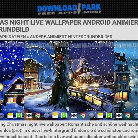
AS NIGHT LIVE WALLPAPER ANDROID ANIMIER
RUNDBILD
APK DATEIEN » ANDERE ANIMIERT HINTERGRUNDBILDER
ng Christmas night live wallpaper: Romantische und schöne weihnacht
enlos (pro): in dieser live-hintergrund finden sie die schönsten und ro
eihnachtsnacht. Dies ist ein live-wallpaper, die über weihnachten win