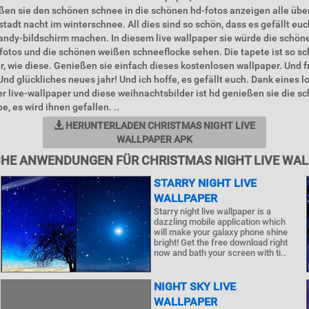
ßen sie den schönen schnee in die schönen hd-fotos anzeigen alle übe
stadt nacht im winterschnee. All dies sind so schön, dass es gefällt eu
andy-bildschirm machen. In diesem live wallpaper sie würde die schö
fotos und die schönen weißen schneeflocke sehen. Die tapete ist so sc
r, wie diese. Genießen sie einfach dieses kostenlosen wallpaper. Und 
nd glückliches neues jahr! Und ich hoffe, es gefällt euch. Dank eines l
ser live-wallpaper und diese weihnachtsbilder ist hd genießen sie die s
, es wird ihnen gefallen. ..
HERUNTERLADEN CHRISTMAS NIGHT LIVE
WALLPAPER APK
HE ANWENDUNGEN FÜR CHRISTMAS NIGHT LIVE WA
STARRY NIGHT LIVE
WALLPAPER
Starry night live wallpaper is a
dazzling mobile application which
will make your galaxy phone shine
bright! Get the free download right
now and bath your screen with ti..
NIGHT SKY LIVE
WALLPAPER