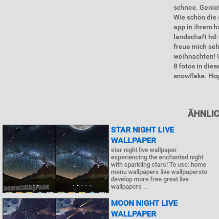
schnee. Genie
Wie schön die 
app in ihrem h
landschaft hd-
freue mich seh
weihnachten! U
8 fotos in die
snowflake. Hope
ÄHNLIC
STAR NIGHT LIVE
WALLPAPER
star night live wallpaper
experiencing the enchanted night
with sparkling stars! To use: home
menu wallpapers live wallpapersto
develop more free great live
wallpapers ..
MOON NIGHT LIVE
WALLPAPER