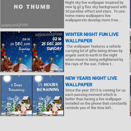
Night sky live wallpaper inspired by
new lg g2 g flex sky background with
3d parallax effect and stars. To use:
home menu wallpapers live
wallpapersto develop more free ..
WINTER NIGHT FUN LIVE
WALLPAPER
.The wallpaper features a vehicle
carrying lot of gifts being driven by
angels sent to earth in the night
when moon is being enlightened by
the rays of the sun. Follow t..
NEW YEARS NIGHT LIVE
WALLPAPER
Since the year 2013 is coming for us
each passing moment which is
better than having a live wallpaper
installed on the phone that constantly
reminds you of the time left..