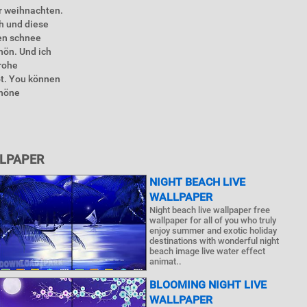
r weihnachten.
ch und diese
nen schnee
hön. Und ich
frohe
ot. You können
chöne
LLPAPER
NIGHT BEACH LIVE
WALLPAPER
Night beach live wallpaper free
wallpaper for all of you who truly
enjoy summer and exotic holiday
destinations with wonderful night
beach image live water effect
animat..
BLOOMING NIGHT LIVE
WALLPAPER