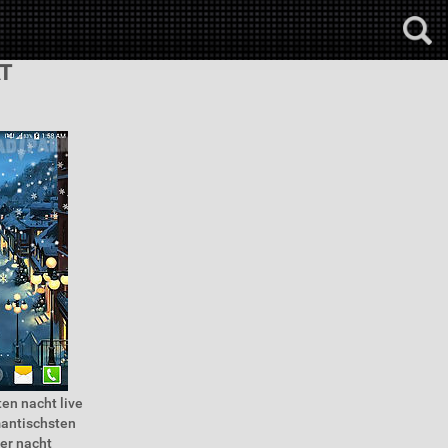
T
en nacht live
mantischsten
ter nacht