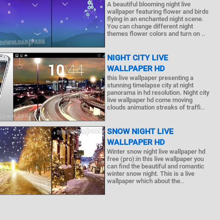
A beautiful blooming night live
wallpaper featuring flower and birds
flying in an enchanted night scene.
You can change different night
themes flower colors and turn on ..
NIGHT CITY LIVE
WALLPAPER HD
this live wallpaper presenting a
stunning timelapse city at night
panorama in hd resolution. Night city
live wallpaper hd come moving
clouds animation streaks of traffi..
SNOW NIGHT LIVE
WALLPAPER HD
Winter snow night live wallpaper hd
free (pro):in this live wallpaper you
can find the beautiful and romantic
winter snow night. This is a live
wallpaper which about the..