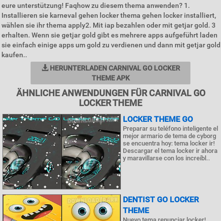
eure unterstützung! Faqhow zu diesem thema anwenden? 1.
Installieren sie karneval gehen locker thema gehen locker installiert,
wählen sie ihr thema apply2. Mit iap bezahlen oder mit getjar gold. 3
erhalten. Wenn sie getjar gold gibt es mehrere apps aufgeführt laden
sie einfach einige apps um gold zu verdienen und dann mit getjar gold
kaufen..
HERUNTERLADEN CARNIVAL GO LOCKER
THEME APK
ÄHNLICHE ANWENDUNGEN FÜR CARNIVAL GO
LOCKER THEME
LOCKER THEME GO
Preparar su teléfono inteligente el
mejor armario de tema de cyborg
se encuentra hoy: tema locker ir!
Descargar el tema locker ir ahora
y maravillarse con los increíbl..
DENTIST GO LOCKER
THEME
Nuevo tema renunciar locker!