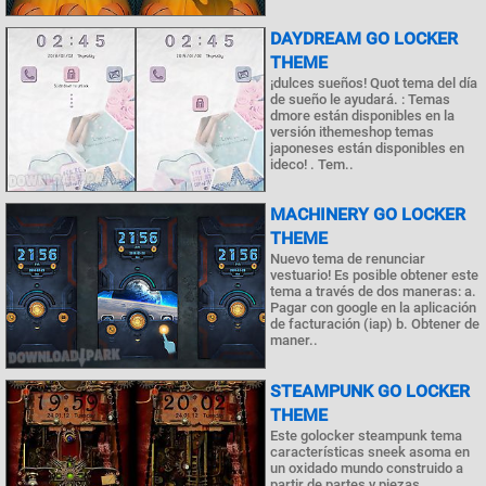
DAYDREAM GO LOCKER
THEME
¡dulces sueños! Quot tema del día
de sueño le ayudará. : Temas
dmore están disponibles en la
versión ithemeshop temas
japoneses están disponibles en
ideco! . Tem..
MACHINERY GO LOCKER
THEME
Nuevo tema de renunciar
vestuario! Es posible obtener este
tema a través de dos maneras: a.
Pagar con google en la aplicación
de facturación (iap) b. Obtener de
maner..
STEAMPUNK GO LOCKER
THEME
Este golocker steampunk tema
características sneek asoma en
un oxidado mundo construido a
partir de partes y piezas