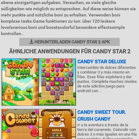
ebene einzigartigen aufgaben. Versuchen, so viele gleiche
süßigkeiten wie möglich zu entsprechen. Auf diese weise können sie
mehr punkte und nützliche boni zu erhalten. Verwenden boni
komplexe tasks.Game funktionen zu tun: über 120 leckere
levelsvarious boni und boostscolorful besondere effectssimple
kontrollen..
HERUNTERLADEN CANDY STAR 2 APK
ÄHNLICHE ANWENDUNGEN FÜR CANDY STAR 2
CANDY STAR DELUXE
Intercambio de dulces diferentes
y combinar 3 y más mismo en
filas. Esas filas explotará y dar
puntos. Completa muchos niveles
de este adictivo juego para
android con ..
CANDY SWEET TOUR.
CRUSH CANDY
Ir a la aventura a través de la
tierra del caramelo. Coincidir con
dulces 3 o más iguales en una fila
para explotar. Saltar caramelos