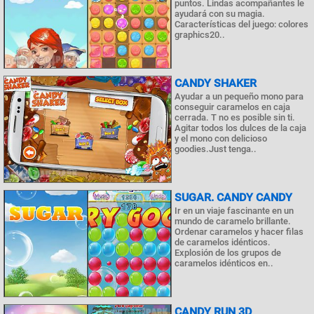
puntos. Lindas acompañantes le
ayudará con su magia.
Características del juego: colores
graphics20..
CANDY SHAKER
Ayudar a un pequeño mono para
conseguir caramelos en caja
cerrada. T no es posible sin ti.
Agitar todos los dulces de la caja
y el mono con delicioso
goodies.Just tenga..
SUGAR. CANDY CANDY
Ir en un viaje fascinante en un
mundo de caramelo brillante.
Ordenar caramelos y hacer filas
de caramelos idénticos.
Explosión de los grupos de
caramelos idénticos en..
CANDY RUN 3D