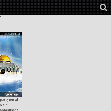
T
artig mit al
n ein
fantastische