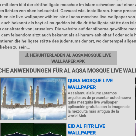
 mit dem bild der drittheiligste moschee im islam schweben auf einer 
es lichtes von oben beleuchtet. Gewusst wie: installieren: home pres
hlen sie live-wallpaper wählen sie al aqsa moschee live-wallpaper von d
uch bekannt als bayt al-muqaddas ist die drittheiligste stätte des is
in der altstadt von jerusalem. Die website auf der silberne gewölbte m
em felsendom sitzt auch bekannt als al-haram-ash-sharif oder edle h
tieren die heiligste stätte des judentums der ort, wo der tempel allg
lieben zu sein...
HERUNTERLADEN AL AQSA MOSQUE LIVE
WALLPAPER APK
CHE ANWENDUNGEN FÜR AL AQSA MOSQUE LIVE WAL
QUBA MOSQUE LIVE
WALLPAPER
Assalamu alaikum! Estamos
orgullosos de presentar usted nuevo
quba mezquita live wallpaper
aplicación gratuita con la imagen de
la mezquita más antigua de la
world.Mak..
EID AL FITR LIVE
WALLPAPER