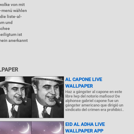
wolke von mit
se-menü wählen
ie liste-al-
lam und
oschee
eiligtum ist
emein anerkannt
LPAPER
AL CAPONE LIVE
WALLPAPER
Haz a gángster al capone en este
libre lwp del notorio mafioso! De
alphonse gabriel capone fue un
gángster americano que dirigió un
sindicato del crimen era prohibici..
EID AL ADHA LIVE
WALLPAPER APP