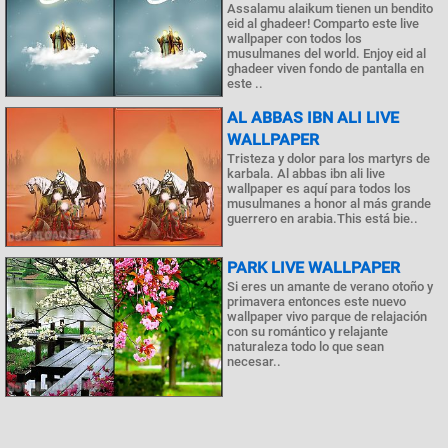
Assalamu alaikum tienen un bendito
eid al ghadeer! Comparto este live
wallpaper con todos los
musulmanes del world. Enjoy eid al
ghadeer viven fondo de pantalla en
este ..
AL ABBAS IBN ALI LIVE
WALLPAPER
Tristeza y dolor para los martyrs de
karbala. Al abbas ibn ali live
wallpaper es aquí para todos los
musulmanes a honor al más grande
guerrero en arabia.This está bie..
PARK LIVE WALLPAPER
Si eres un amante de verano otoño y
primavera entonces este nuevo
wallpaper vivo parque de relajación
con su romántico y relajante
naturaleza todo lo que sean
necesar..