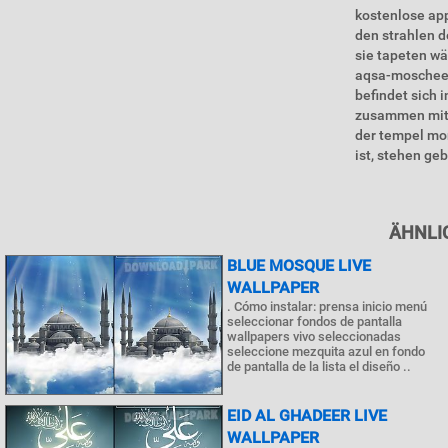
kostenlose app
den strahlen d
sie tapeten wä
aqsa-moschee a
befindet sich 
zusammen mit d
der tempel mon
ist, stehen geb
ÄHNLI
BLUE MOSQUE LIVE
WALLPAPER
. Cómo instalar: prensa inicio menú
seleccionar fondos de pantalla
wallpapers vivo seleccionadas
seleccione mezquita azul en fondo
de pantalla de la lista el diseño ..
EID AL GHADEER LIVE
WALLPAPER