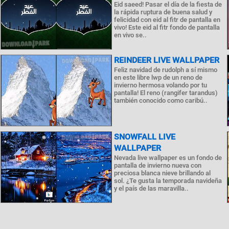
Eid saeed! Pasar el día de la fiesta de
la rápida ruptura de buena salud y
felicidad con eid al fitr de pantalla en
vivo! Este eid al fitr fondo de pantalla
en vivo se..
REINDEER LIVE WALLPAPER
Feliz navidad de rudolph a sí mismo
en este libre lwp de un reno de
invierno hermosa volando por tu
pantalla! El reno (rangifer tarandus)
también conocido como caribú..
SNOWFALL LIVE
WALLPAPER
Nevada live wallpaper es un fondo de
pantalla de invierno nueva con
preciosa blanca nieve brillando al
sol. ¿Te gusta la temporada navideña
y el país de las maravilla..