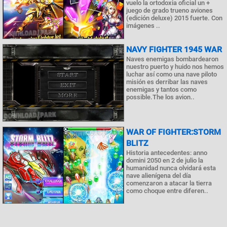
vuelo la ortodoxia oficial un +
juego de grado trueno aviones
(edición deluxe) 2015 fuerte. Con
imágenes ..
NAVY FIGHTER 1945 WAR
Naves enemigas bombardearon
nuestro puerto y huido nos hemos
luchar así como una nave piloto
misión es derribar las naves
enemigas y tantos como
possible.The los avion..
WAR OF FIGHTER:STORM
BLITZ
Historia antecedentes: anno
domini 2050 en 2 de julio la
humanidad nunca olvidará esta
nave alienígena del día
comenzaron a atacar la tierra
como choque entre diferen..