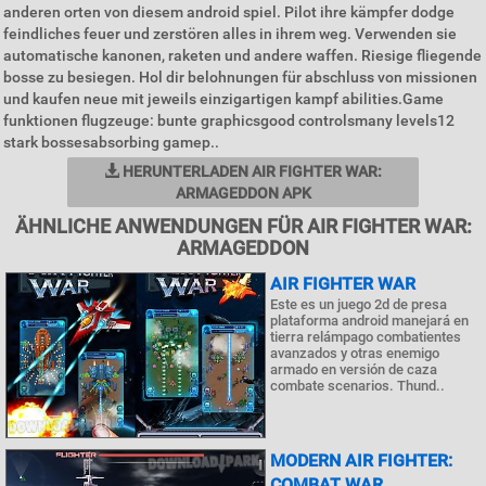
anderen orten von diesem android spiel. Pilot ihre kämpfer dodge
feindliches feuer und zerstören alles in ihrem weg. Verwenden sie
automatische kanonen, raketen und andere waffen. Riesige fliegende
bosse zu besiegen. Hol dir belohnungen für abschluss von missionen
und kaufen neue mit jeweils einzigartigen kampf abilities.Game
funktionen flugzeuge: bunte graphicsgood controlsmany levels12
stark bossesabsorbing gamep..
HERUNTERLADEN AIR FIGHTER WAR:
ARMAGEDDON APK
ÄHNLICHE ANWENDUNGEN FÜR AIR FIGHTER WAR:
ARMAGEDDON
AIR FIGHTER WAR
Este es un juego 2d de presa
plataforma android manejará en
tierra relámpago combatientes
avanzados y otras enemigo
armado en versión de caza
combate scenarios. Thund..
MODERN AIR FIGHTER:
COMBAT WAR