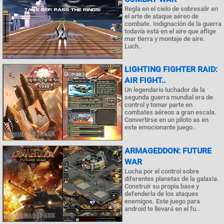
Regla en el cielo de sobresalir en
el arte de ataque aéreo de
combate. Indignación de la guerra
todavía está en el aire que aflige
mar tierra y montaje de aire.
Luch..
LIGHTING FIGHTER RAID:
AIR FIGHT..
Un legendario luchador de la
segunda guerra mundial era de
control y tomar parte en
combates aéreos a gran escala.
Convertirse en un piloto as en
este emocionante juego..
ARMAGEDDON: FUTURE
WAR
Lucha por el control sobre
diferentes planetas de la galaxia.
Construir su propia base y
defenderla de los ataques
enemigos. Este juego para
android te llevará en el fu..