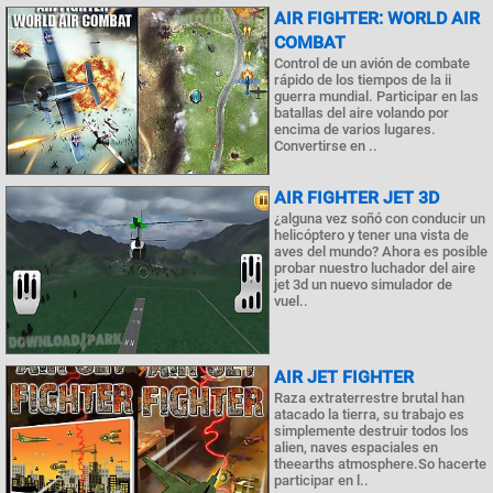
AIR FIGHTER: WORLD AIR
COMBAT
Control de un avión de combate
rápido de los tiempos de la ii
guerra mundial. Participar en las
batallas del aire volando por
encima de varios lugares.
Convertirse en ..
AIR FIGHTER JET 3D
¿alguna vez soñó con conducir un
helicóptero y tener una vista de
aves del mundo? Ahora es posible
probar nuestro luchador del aire
jet 3d un nuevo simulador de
vuel..
AIR JET FIGHTER
Raza extraterrestre brutal han
atacado la tierra, su trabajo es
simplemente destruir todos los
alien, naves espaciales en
theearths atmosphere.So hacerte
participar en l..